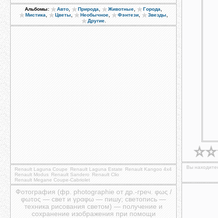
,
,
,
,
Альбомы:
Авто
Природа
Животные
Города
,
,
,
,
,
Мистика
Цветы
Необычное
Фэнтези
Звезды
.
Другие
Вы находитес
Renault Laguna Coupe
Renault Laguna Estate
Renault Kangoo 4x4
Renault Modus
Renault Sandero
Renault Clio
Renault Megane Coupe-Cabriolet
Фотография (фр. photographie от др.-греч. φως /
φωτος — свет и γραφω — пишу; светопись —
техника рисования светом) — получение и
сохранение изображения при помощи