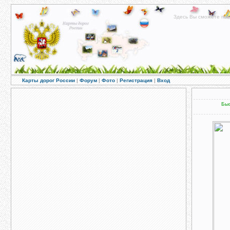
Здесь Вы сможете пос
Карты дорог России
|
Форум
|
Фото
|
Регистрация
|
Вход
Быс