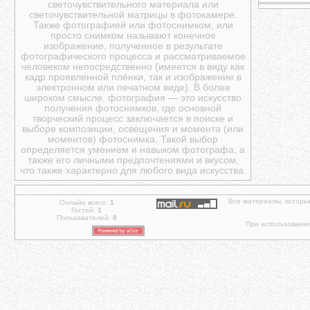
светочувствительного материала или
светочувствительной матрицы в фотокамере.
Также фотографией или фотоснимком, или
просто снимком называют конечное
изображение, полученное в результате
фотографического процесса и рассматриваемое
человеком непосредственно (имеется в виду как
кадр проявленной плёнки, так и изображение в
электронном или печатном виде). В более
широком смысле, фотография — это искусство
получения фотоснимков, где основной
творческий процесс заключается в поиске и
выборе композиции, освещения и момента (или
моментов) фотоснимка. Такой выбор
определяется умением и навыком фотографа, а
также его личными предпочтениями и вкусом,
что также характерно для любого вида искусства.
Все материалы, которы
Онлайн всего:
1
Гостей:
1
Пользователей:
0
При использовании 