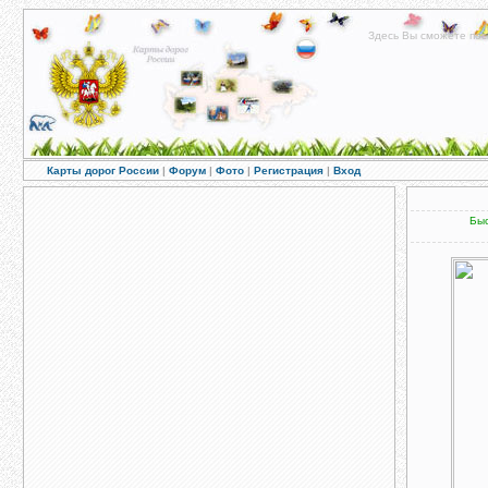
Здесь Вы сможете пос
Карты дорог России
|
Форум
|
Фото
|
Регистрация
|
Вход
Быс