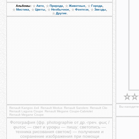
,
,
,
,
Альбомы:
Авто
Природа
Животные
Города
,
,
,
,
,
Мистика
Цветы
Необычное
Фэнтези
Звезды
.
Другие
Вы находитес
Renault Kangoo 4x4
Renault Modus
Renault Sandero
Renault Clio
Renault Laguna Coupe
Renault Megane Coupe-Cabriolet
Renault Megane Coupe
Фотография (фр. photographie от др.-греч. φως /
φωτος — свет и γραφω — пишу; светопись —
техника рисования светом) — получение и
сохранение изображения при помощи