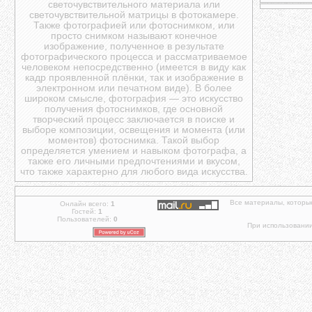
светочувствительного материала или
светочувствительной матрицы в фотокамере.
Также фотографией или фотоснимком, или
просто снимком называют конечное
изображение, полученное в результате
фотографического процесса и рассматриваемое
человеком непосредственно (имеется в виду как
кадр проявленной плёнки, так и изображение в
электронном или печатном виде). В более
широком смысле, фотография — это искусство
получения фотоснимков, где основной
творческий процесс заключается в поиске и
выборе композиции, освещения и момента (или
моментов) фотоснимка. Такой выбор
определяется умением и навыком фотографа, а
также его личными предпочтениями и вкусом,
что также характерно для любого вида искусства.
Все материалы, которы
Онлайн всего:
1
Гостей:
1
Пользователей:
0
При использовании 