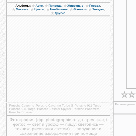
,
,
,
,
Альбомы:
Авто
Природа
Животные
Города
,
,
,
,
,
Мистика
Цветы
Необычное
Фэнтези
Звезды
.
Другие
Вы находитесь
Porsche Cayenne
Porsche Cayenne Turbo S
Porsche 911 Turbo
Porsche 911 Targa
Porsche Boxster Spyder
Porsche Panamera
Porsche Boxster
Фотография (фр. photographie от др.-греч. φως /
φωτος — свет и γραφω — пишу; светопись —
техника рисования светом) — получение и
сохранение изображения при помощи