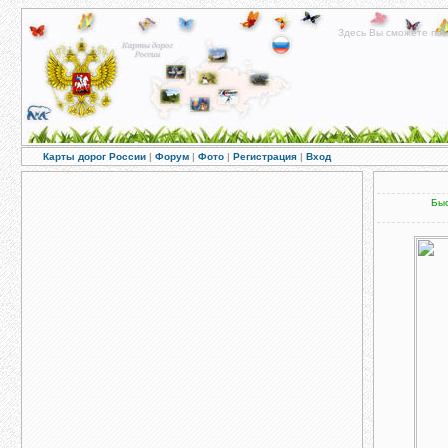
Здесь Вы сможете пос
Карты дорог России
|
Форум
|
Фото
|
Регистрация
|
Вход
Быс