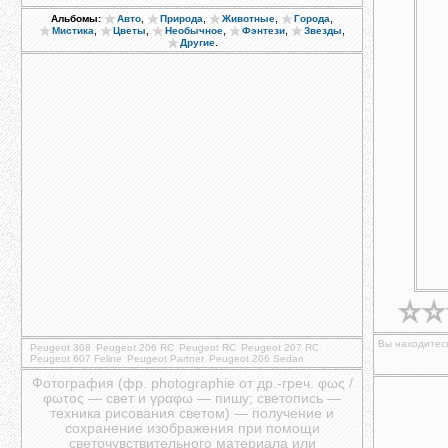
,
,
,
,
Альбомы:
Авто
Природа
Животные
Города
,
,
,
,
,
Мистика
Цветы
Необычное
Фэнтези
Звезды
.
Другие
Вы находитесь
Peugeot 308
Peugeot 206 RC
Peugeot RC
Peugeot 207 RC
Peugeot 607 Feline
Peugeot Partner
Peugeot 206 Sedan
Фотография (фр. photographie от др.-греч. φως /
φωτος — свет и γραφω — пишу; светопись —
техника рисования светом) — получение и
сохранение изображения при помощи
светочувствительного материала или