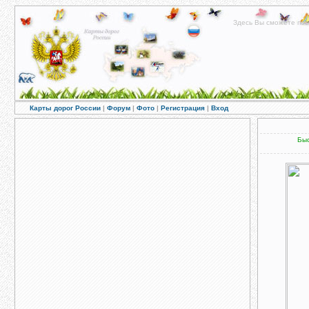
Здесь Вы сможете пос
Карты дорог России
|
Форум
|
Фото
|
Регистрация
|
Вход
Быс