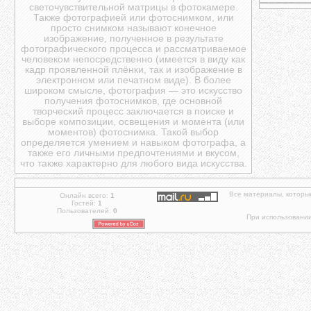
светочувствительной матрицы в фотокамере.
Также фотографией или фотоснимком, или
просто снимком называют конечное
изображение, полученное в результате
фотографического процесса и рассматриваемое
человеком непосредственно (имеется в виду как
кадр проявленной плёнки, так и изображение в
электронном или печатном виде). В более
широком смысле, фотография — это искусство
получения фотоснимков, где основной
творческий процесс заключается в поиске и
выборе композиции, освещения и момента (или
моментов) фотоснимка. Такой выбор
определяется умением и навыком фотографа, а
также его личными предпочтениями и вкусом,
что также характерно для любого вида искусства.
Все материалы, которы
Онлайн всего:
1
Гостей:
1
Пользователей:
0
При использовании 