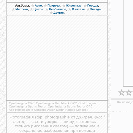
,
,
,
,
Альбомы:
Авто
Природа
Животные
Города
,
,
,
,
,
Мистика
Цветы
Необычное
Фэнтези
Звезды
.
Другие
Вы находит
Opel Insignia OPC
Opel Insignia Hatchback OPC
Opel Insignia
Opel Insignia Sports Tourer
Opel Insignia Sports Tourer OPC
Alfa Romeo Brera Concept
Aston Martin Rapide Concept
Фотография (фр. photographie от др.-греч. φως /
φωτος — свет и γραφω — пишу; светопись —
техника рисования светом) — получение и
сохранение изображения при помощи