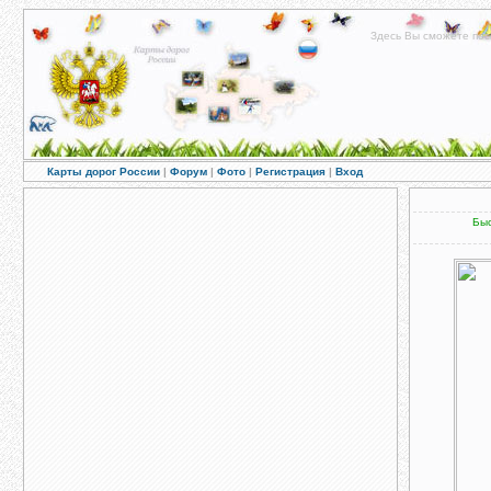
Здесь Вы сможете пос
Карты дорог России
|
Форум
|
Фото
|
Регистрация
|
Вход
Быс