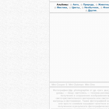
,
,
Альбомы:
Авто
Природа
Животн
,
,
,
Мистика
Цветы
Необычное
Фэн
.
Другие
Mini Cooper S
Mini Clubman
Mini One
Фотография (фр. photographie от др.-греч. φως
γραφω — пишу; светопись — техника рисова
получение и сохранение изображения 
светочувствительного материала или свето
матрицы в фотокамере. Также фотографией и
или просто снимком называют конечное 
полученное в результате фотографическог
рассматриваемое человеком непосредственно (и