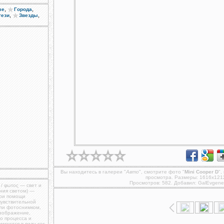
,
,
ые
Города
,
,
тези
Звезды
Вы находитесь в галереи "
Авто
", смотрите фото "
Mini Cooper D
",
просмотра. Размеры: 1616x121
Просмотров: 582. Добавил:
GalEvgene
 / φωτος — свет и
ния светом) —
при помощи
чувствительной
ли фотоснимком,
изображение,
о процесса и
меется в виду как