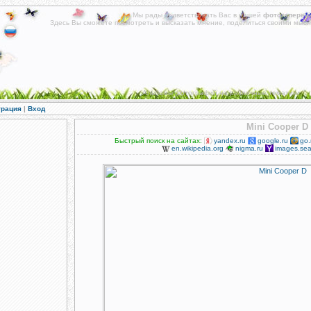
Мы рады приветствовать Вас в нашей
фотогалереи
!
Здесь Вы сможете посмотреть и высказать мнение, поделиться своими мысл
Альбомы фотографий на различные тематики.
трация
|
Вход
Mini Cooper D
Быстрый поиск на сайтах:
yandex.ru
google.ru
go.
en.wikipedia.org
nigma.ru
images.sea