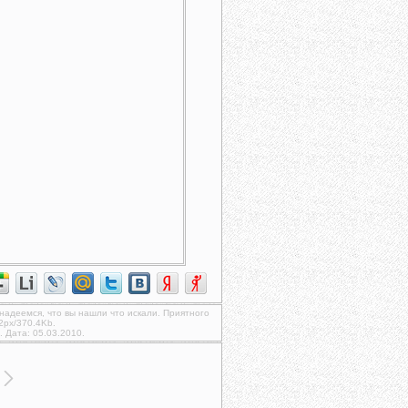
 надеемся, что вы нашли что искали. Приятного
2px/370.4Kb.
. Дата: 05.03.2010.