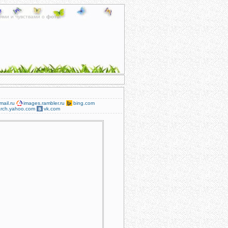
ями и чувствами о
фото
.
mail.ru
images.rambler.ru
bing.com
rch.yahoo.com
vk.com