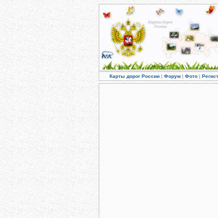
Карты дорог России
|
Форум
|
Фото
|
Регис