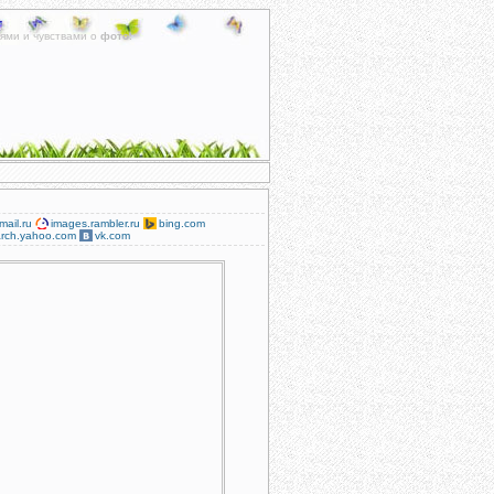
ями и чувствами о
фото
.
mail.ru
images.rambler.ru
bing.com
rch.yahoo.com
vk.com