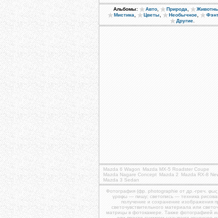
,
,
Альбомы:
Авто
Природа
Животн
,
,
,
Мистика
Цветы
Необычное
Фэн
.
Другие
Mazda 6 Wagon
Mazda MX-5 Roadster Coupe
Mazda Nagare Concept
Mazda 2
Mazda RX-8 Ne
Mazda 3 Sedan
Фотография (фр. photographie от др.-греч. φως
γραφω — пишу; светопись — техника рисова
получение и сохранение изображения 
светочувствительного материала или свето
матрицы в фотокамере. Также фотографией и
или просто снимком называют конечное 