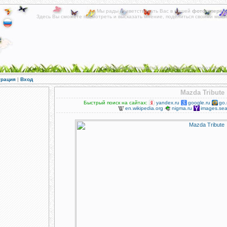
Мы рады приветствовать Вас в нашей
фотогалереи
!
Здесь Вы сможете посмотреть и высказать мнение, поделиться своими мысл
Альбомы фотографий на различные тематики.
трация
|
Вход
Mazda Tribute
Быстрый поиск на сайтах:
yandex.ru
google.ru
go.
en.wikipedia.org
nigma.ru
images.sea