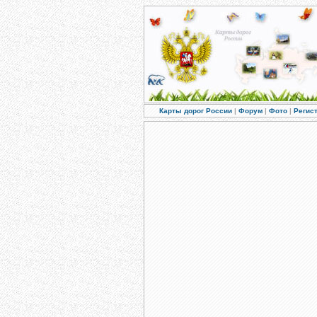
Карты дорог России
|
Форум
|
Фото
|
Регис