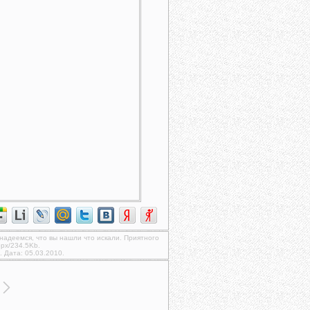
 надеемся, что вы нашли что искали. Приятного
px/234.5Kb.
. Дата: 05.03.2010.