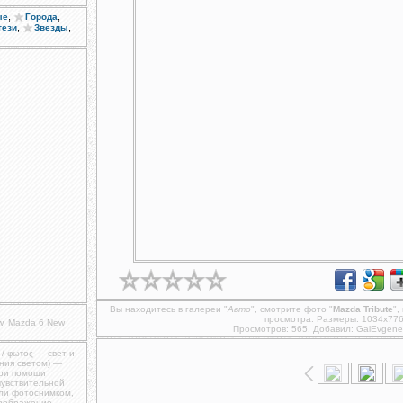
,
,
ые
Города
,
,
тези
Звезды
Вы находитесь в галереи "
Авто
", смотрите фото "
Mazda Tribute
",
просмотра. Размеры: 1034x776
w
Mazda 6 New
Просмотров: 565. Добавил:
GalEvgene
 / φωτος — свет и
ния светом) —
при помощи
чувствительной
ли фотоснимком,
изображение,