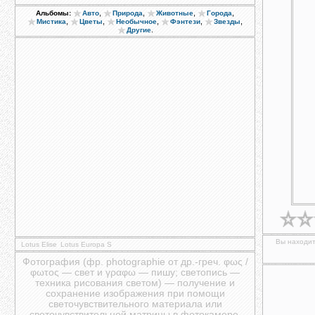
,
,
,
,
Альбомы:
Авто
Природа
Животные
Города
,
,
,
,
,
Мистика
Цветы
Необычное
Фэнтези
Звезды
.
Другие
Вы находит
Lotus Elise
Lotus Europa S
Фотография (фр. photographie от др.-греч. φως /
φωτος — свет и γραφω — пишу; светопись —
техника рисования светом) — получение и
сохранение изображения при помощи
светочувствительного материала или
светочувствительной матрицы в фотокамере.