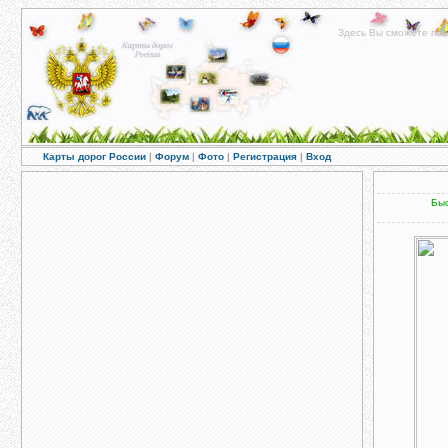
Здесь Вы сможете пос
Карты дорог России
|
Форум
|
Фото
|
Регистрация
|
Вход
Быс