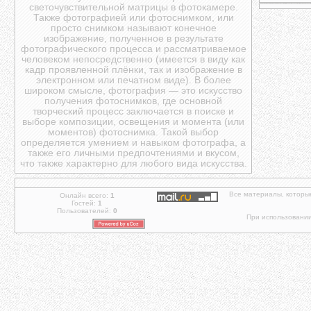
светочувствительной матрицы в фотокамере.
Также фотографией или фотоснимком, или
просто снимком называют конечное
изображение, полученное в результате
фотографического процесса и рассматриваемое
человеком непосредственно (имеется в виду как
кадр проявленной плёнки, так и изображение в
электронном или печатном виде). В более
широком смысле, фотография — это искусство
получения фотоснимков, где основной
творческий процесс заключается в поиске и
выборе композиции, освещения и момента (или
моментов) фотоснимка. Такой выбор
определяется умением и навыком фотографа, а
также его личными предпочтениями и вкусом,
что также характерно для любого вида искусства.
Все материалы, которы
Онлайн всего:
1
Гостей:
1
Пользователей:
0
При использовании 