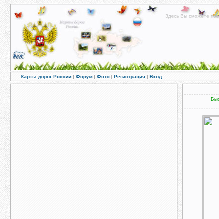
Здесь Вы сможете пос
Карты дорог России
|
Форум
|
Фото
|
Регистрация
|
Вход
Быс