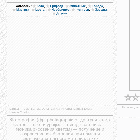
,
,
,
,
Альбомы:
Авто
Природа
Животные
Города
,
,
,
,
,
Мистика
Цветы
Необычное
Фэнтези
Звезды
.
Другие
Вы находите
Lancia Thesis
Lancia Delta
Lancia Phedra
Lancia Lybra
Lancia Ypsilon
Фотография (фр. photographie от др.-греч. φως /
φωτος — свет и γραφω — пишу; светопись —
техника рисования светом) — получение и
сохранение изображения при помощи
светочувствительного материала или