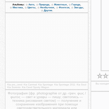
,
,
,
,
Альбомы:
Авто
Природа
Животные
Города
,
,
,
,
,
Мистика
Цветы
Необычное
Фэнтези
Звезды
.
Другие
Вы находит
Kia pro_ceed
Kia Carnival
Kia Sportage
Kia Sportage 2011
Kia Soul
Kia Sorento
Kia Ceed Sporty Wagon
Фотография (фр. photographie от др.-греч. φως /
φωτος — свет и γραφω — пишу; светопись —
техника рисования светом) — получение и
сохранение изображения при помощи
светочувствительного материала или