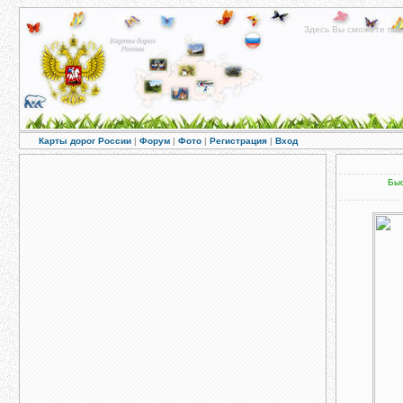
Здесь Вы сможете пос
Карты дорог России
|
Форум
|
Фото
|
Регистрация
|
Вход
Быс