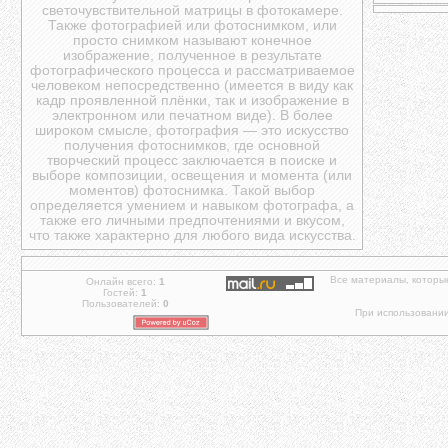
светочувствительной матрицы в фотокамере.
Также фотографией или фотоснимком, или
просто снимком называют конечное
изображение, полученное в результате
фотографического процесса и рассматриваемое
человеком непосредственно (имеется в виду как
кадр проявленной плёнки, так и изображение в
электронном или печатном виде). В более
широком смысле, фотография — это искусство
получения фотоснимков, где основной
творческий процесс заключается в поиске и
выборе композиции, освещения и момента (или
моментов) фотоснимка. Такой выбор
определяется умением и навыком фотографа, а
также его личными предпочтениями и вкусом,
что также характерно для любого вида искусства.
Все материалы, которы
Онлайн всего:
1
Гостей:
1
Пользователей:
0
При использовании 