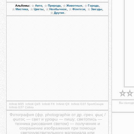
,
,
,
,
Альбомы:
Авто
Природа
Животные
Города
,
,
,
,
,
Мистика
Цветы
Необычное
Фэнтези
Звезды
.
Другие
Вы находи
Infiniti M35
Infiniti Q45
Infiniti FX
Infiniti QX
Infiniti G37 SportCoupe
Infiniti G37 Cabrio
Фотография (фр. photographie от др.-греч. φως /
φωτος — свет и γραφω — пишу; светопись —
техника рисования светом) — получение и
сохранение изображения при помощи
светочувствительного материала или