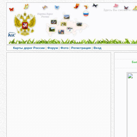
Здесь Вы сможете пос
Карты дорог России
|
Форум
|
Фото
|
Регистрация
|
Вход
Быс