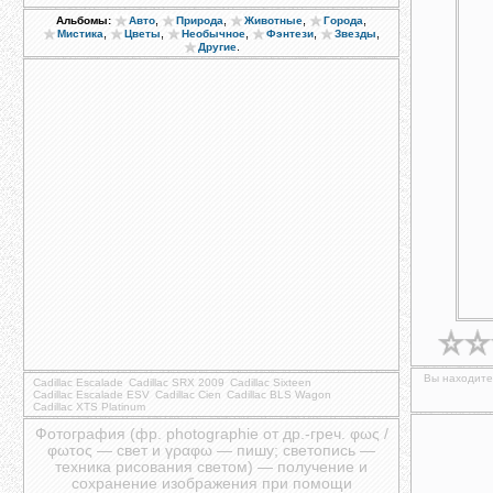
,
,
,
,
Альбомы:
Авто
Природа
Животные
Города
,
,
,
,
,
Мистика
Цветы
Необычное
Фэнтези
Звезды
.
Другие
Вы находитес
Cadillac Escalade
Cadillac SRX 2009
Cadillac Sixteen
Cadillac Escalade ESV
Cadillac Cien
Cadillac BLS Wagon
Cadillac XTS Platinum
Фотография (фр. photographie от др.-греч. φως /
φωτος — свет и γραφω — пишу; светопись —
техника рисования светом) — получение и
сохранение изображения при помощи