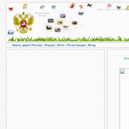
Здесь Вы сможете пос
Карты дорог России
|
Форум
|
Фото
|
Регистрация
|
Вход
Быс