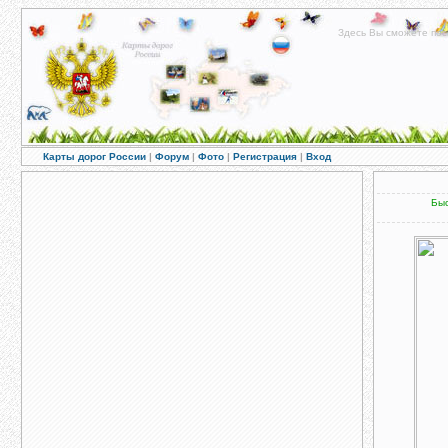
Здесь Вы сможете пос
Карты дорог России
|
Форум
|
Фото
|
Регистрация
|
Вход
Быс