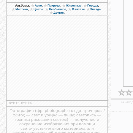
,
,
,
,
Альбомы:
Авто
Природа
Животные
Города
,
,
,
,
,
Мистика
Цветы
Необычное
Фэнтези
Звезды
.
Другие
Вы наход
BYD F3
BYD F6
Фотография (фр. photographie от др.-греч. φως /
φωτος — свет и γραφω — пишу; светопись —
техника рисования светом) — получение и
сохранение изображения при помощи
светочувствительного материала или
светочувствительной матрицы в фотокамере.