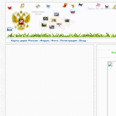
Здесь Вы сможете пос
Карты дорог России
|
Форум
|
Фото
|
Регистрация
|
Вход
Быс