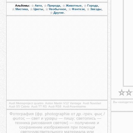
,
,
,
,
Альбомы:
Авто
Природа
Животные
Города
,
,
,
,
,
Мистика
Цветы
Необычное
Фэнтези
Звезды
.
Другие
Вы находитес
Audi Metroproject quattro
Aston Martin V12 Vantage
Audi Nuvolari
Audi S5 Cabrio
Audi TT RS
Audi RS6
Audi Avantissimo
Фотография (фр. photographie от др.-греч. φως /
φωτος — свет и γραφω — пишу; светопись —
техника рисования светом) — получение и
сохранение изображения при помощи
светочувствительного материала или