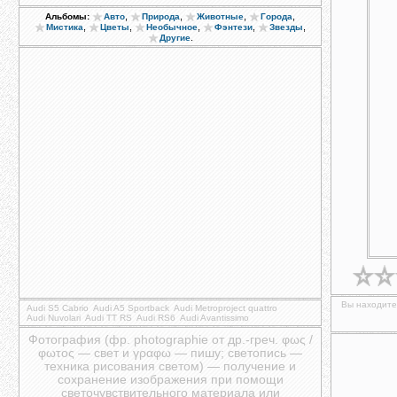
,
,
,
,
Альбомы:
Авто
Природа
Животные
Города
,
,
,
,
,
Мистика
Цветы
Необычное
Фэнтези
Звезды
.
Другие
Вы находитес
Audi S5 Cabrio
Audi A5 Sportback
Audi Metroproject quattro
Audi Nuvolari
Audi TT RS
Audi RS6
Audi Avantissimo
Фотография (фр. photographie от др.-греч. φως /
φωτος — свет и γραφω — пишу; светопись —
техника рисования светом) — получение и
сохранение изображения при помощи
светочувствительного материала или