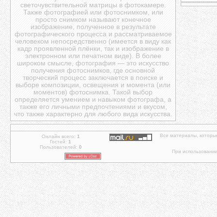
светочувствительной матрицы в фотокамере.
Также фотографией или фотоснимком, или
просто снимком называют конечное
изображение, полученное в результате
фотографического процесса и рассматриваемое
человеком непосредственно (имеется в виду как
кадр проявленной плёнки, так и изображение в
электронном или печатном виде). В более
широком смысле, фотография — это искусство
получения фотоснимков, где основной
творческий процесс заключается в поиске и
выборе композиции, освещения и момента (или
моментов) фотоснимка. Такой выбор
определяется умением и навыком фотографа, а
также его личными предпочтениями и вкусом,
что также характерно для любого вида искусства.
Все материалы, которы
Онлайн всего:
1
Гостей:
1
Пользователей:
0
При использовании 