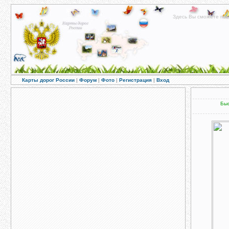
Здесь Вы сможете пос
Карты дорог России
|
Форум
|
Фото
|
Регистрация
|
Вход
Быс