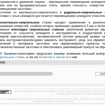
струментом,а движение подачи - вертикальное перемещение шпинделя
анка или на фундаментальную плиту, причем соосность отверстия 
емещением заготовки.
отличие от вертикально-сверлильного в
радиально-сверлильных
с
отовки с осью шпинделя достигается перемещением шпинделя относите
ризонтально-сверлильные
станки находят применение в различн
азования отверстий, глубина которых превышает диаметр в 5 раз и боле
новные
неполадки сверлильных станков
: увеличение диаметра об
клонения от соосности шпинделя с инструментом и кондукторной в
веркой приспособления), несимметричной заточки режущей кромки с
мок инструмента(необходимо заменить инструмент), увод оси обрабат
лючений в материале заготовки или неравномерного припуска по
ококачественные заготовки и обеспечивать равномерный припуск на обр
О Запорожстанкосервис предлагает вашему вниманию большой выбор 
рлильные станки
, а так же
Оснастка и запчасти
к ним.
Все материалы, которые Вы найдете у нас, представлены исключительно в о
просмотра! Надеемся что вы к нам еще в
и использовании материалов, прямая активная гиперссылка на сайт russia.at.ua обязатель
Copyright Russia.at.ua © 2009 - 2026