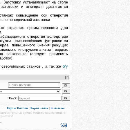
. Заготовку устанавливают на столе
заготовки и шпинделя достигается
танках совмещение оси отверстия
льно неподвижной заготовки
ых отраслях промышленности для
е.
рабатываемого отверстия вследствие
тулки приспособления (устраняется
верла, повышенного биения режущих
ываемого инструмента из-за твердых
д зенкование (следует применять
аботку)
сверлильных станков , а так же
б/у
Поиск:
Карты России
|
Карта сайта
|
Контакты
знакомительных целях. Желаем вам приятного
ернетесь!
на.