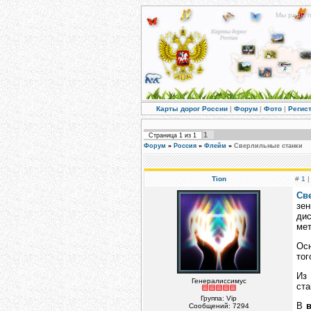
Мы рады п
Карты дорог России
|
Форум
|
Фото
|
Регис
1
Страница
1
из
1
Форум
»
Россия
»
Флейм
»
Сверлильные станки
Tion
#
1
|
Св
зен
дис
мет
Осн
тог
Из
Генералиссимус
ста
Группа: Vip
В
Сообщений:
7294