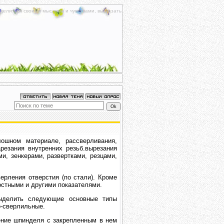
делиться своими мыслями и чувствами, высказать
ошном материале, рассверливания,
арезания внутренних резьб.вырезания
и, зенкерами, развертками, резцами,
рления отверстия (по стали). Кроме
остными и другими показателями.
ыделить следующие основные типы
о-сверлильные.
ние шпинделя с закрепленным в нем