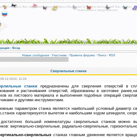
риветствовать Вас на нашем форуме! Здесь Вы сможете задать волнующий Вас вопрос, по
пожелания и предложения.
Мы постараемся быть полезными для Вас!
трация
|
Вход
Новые сообщения
·
Участники
·
Правила форума
·
Поиск
·
RSS
Сверлильные станки
 09.12.2010, 11:24
ерлильные станки
предназначены для сверления отверстий в спл
кования и растачивания отверстий, образованны в заготовке ранее,н
ков из листового материала и выполнения подобных операций сверлам
чиками и другими инструментами.
овным параметром станка является наибольший условный диаметр све
о,станок характеризуется вылетом и наибольшим ходом шпинделя, скор
 достаточно большой номенклатуры сверлильных станков можно в
нков: вертикально-сверлильные, радиально-сверлильные, горизонтальн
вертикально-сверлильных
станках главным движение является враще