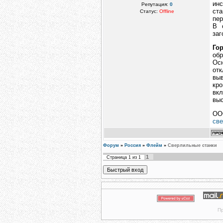
ин
Репутация:
0
ст
Статус:
Offline
пер
В 
заг
Го
обр
Ос
от
вы
кро
вк
выс
ОО
све
Форум
»
Россия
»
Флейм
»
Сверлильные станки
1
Страница
1
из
1
Пр