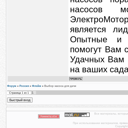
насосов 
ЭлектроМото
является ли
Опытные и 
помогут Вам 
Удачных Вам 
на ваших сада
Форум
»
Россия
»
Флейм
»
Выбор насоса для дачи
1
Страница
1
из
1
Все материалы, которы
При использовании материалов, прямая 
Copyright