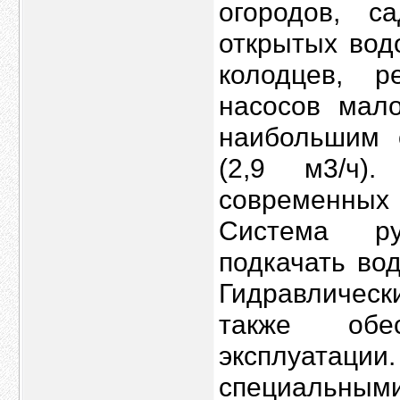
огородов, с
открытых водо
колодцев, р
насосов мал
наибольшим 
(2,9 м3/ч)
современны
Система ру
подкачать во
Гидравлическ
также обе
эксплуатаци
специальны