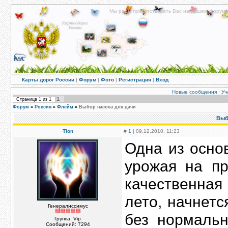
Мы рады приветствовать Вас на нашем форуме!
Карты дорог России
|
Форум
|
Фото
|
Регистрация
|
Вход
Новые сообщения
·
Уч
1
Страница
1
из
1
Форум
»
Россия
»
Флейм
»
Выбор насоса для дачи
Выб
Tion
#
1
| 09.12.2010, 11:23
Одна из осно
урожая на пр
качественная
лето, начнетс
Генералиссимус
без нормальн
Группа: Vip
Сообщений:
7294