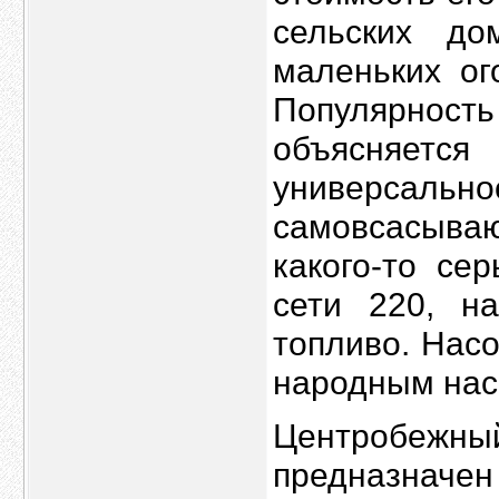
сельских д
маленьких ог
Популярност
объясняетс
универсальн
самовсасыв
какого-то се
сети 220, н
топливо. Насо
народным нас
Центробежн
предназначе