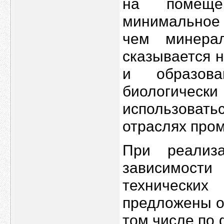
на помещен
минимальное 
чем минерал
сказывается 
и образов
биологич
использовать
отраслях про
При реализа
зависимост
технически
предложены о
том числе по