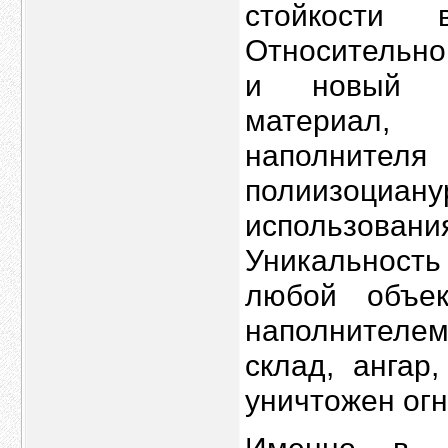
стойкости 
Относительно
и новый ун
материал,
наполнит
полиизоциан
использовани
Уникальност
любой объе
наполнителе
склад, ангар
уничтожен огн