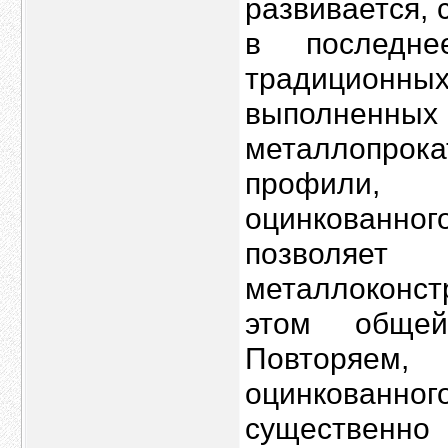
развивается, 
в последн
традиционны
выполненны
металлопро
профили, 
оцинкованн
позволяе
металлоконстр
этом общей
Повторяем,
оцинкованно
существенн