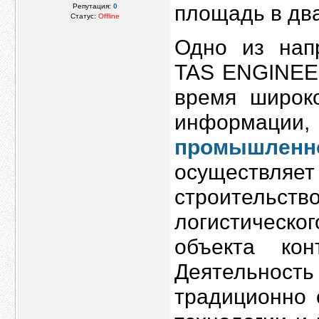
площадь в два
Репутация:
0
Статус:
Offline
Одно из нап
TAS ENGINEER
время широко
информац
промышлен
осуществляет 
строительств
логистическо
объекта кон
Деятельно
традиционно 