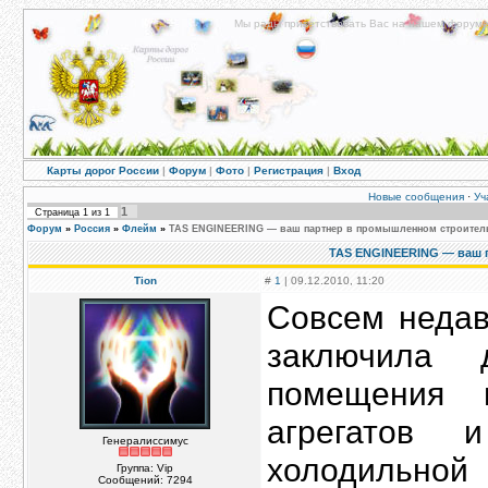
Мы рады приветствовать Вас на нашем форуме!
Карты дорог России
|
Форум
|
Фото
|
Регистрация
|
Вход
Новые сообщения
·
Уч
1
Страница
1
из
1
Форум
»
Россия
»
Флейм
»
TAS ENGINEERING — ваш партнер в промышленном строитель
TAS ENGINEERING — ваш 
Tion
#
1
| 09.12.2010, 11:20
Совсем недав
заключила 
помещения 
агрегатов 
Генералиссимус
холодильно
Группа: Vip
Сообщений:
7294