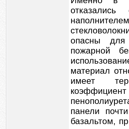
Именно в Е
отказались
наполнит
стекловолокн
опасны для
пожарной б
использовани
материал отн
имеет тер
коэффициент
пенополиур
панели почти
базальтом, п