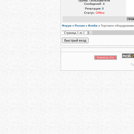
Группа: Пользователи
Сообщений:
4
Репутация:
0
Статус:
Offline
Форум
»
Россия
»
Флейм
»
Торговое оборудовани
1
Страница
1
из
1
Пр