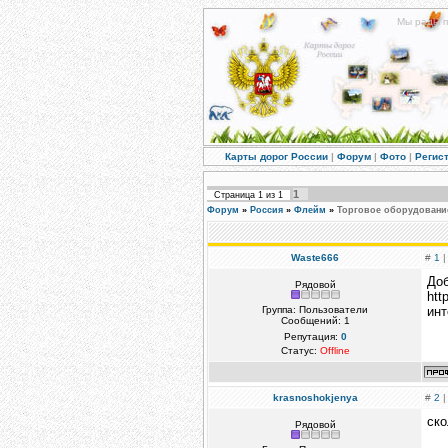
Мы рады п
Карты дорог России
|
Форум
|
Фото
|
Регис
1
Страница
1
из
1
Форум
»
Россия
»
Флейм
»
Торговое оборудовани
Waste666
#
1
|
Доб
Рядовой
htt
Группа: Пользователи
инт
Сообщений:
1
Репутация:
0
Статус:
Offline
krasnoshokjenya
#
2
|
ско
Рядовой