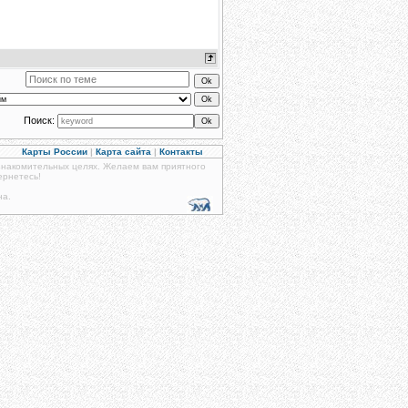
Поиск:
Карты России
|
Карта сайта
|
Контакты
знакомительных целях. Желаем вам приятного
ернетесь!
на.