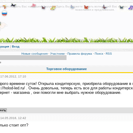
риветствовать Вас на нашем форуме! Здесь Вы сможете задать волнующий Вас вопрос, по
пожелания и предложения.
Мы постараемся быть полезными для Вас!
трация
|
Вход
Новые сообщения
·
Участники
·
Правила форума
·
Поиск
·
RSS
е
Торговое оборудование
 17.06.2012, 17:10
рого времени суток! Открыла кондитерскую, приобрела оборудование в 
p://holod-led.ru/ . Очень довольна, теперь есть все для работы кондитер
ернет - магазина , они помогли мне выбрать нужное оборудование.
 14.05.2016, 12:42
лько стоит опт?