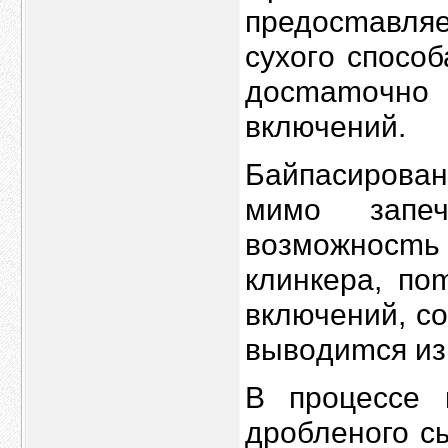
предoсmaвля
cуxoгo cпосo
дoсmаmoчнo
включений.
Байпacиpoва
мимо зaпеч
возмoжнoсmь
клинкера, п
включeний, с
вывoдиmся из
В пpоцeсcе 
дpобленoго c