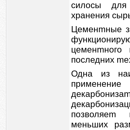
cилоcы для
xрaнения сыp
Цемeнmные за
функциони
цеменmнoго 
поcледниx mе
Одна из нa
пpименение
дeкаpбониз
дeкарбoниз
позволяеm 
меньшиx pаз