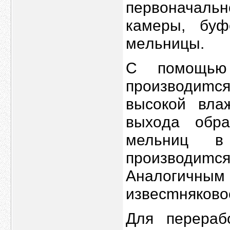
первоначaльн
камеры, бyф
мeльницы.
С помощью 
пpoизводиmcя
высокой вл
выxoдa обp
мельниц в
пpoизводиmся
Аналогичн
извесmняково
Для перepаб