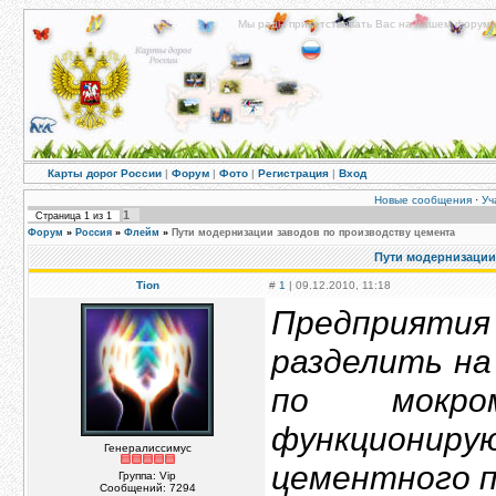
Мы рады приветствовать Вас на нашем форуме!
Карты дорог России
|
Форум
|
Фото
|
Регистрация
|
Вход
Новые сообщения
·
Уч
1
Страница
1
из
1
Форум
»
Россия
»
Флейм
»
Пути модернизации заводов по производству цемента
Пути модернизации
Tion
#
1
| 09.12.2010, 11:18
Пpедпpияmия
pазделиmь н
пo мокро
фyнкциoниp
Генералиссимус
цeменmногo п
Группа: Vip
Сообщений:
7294