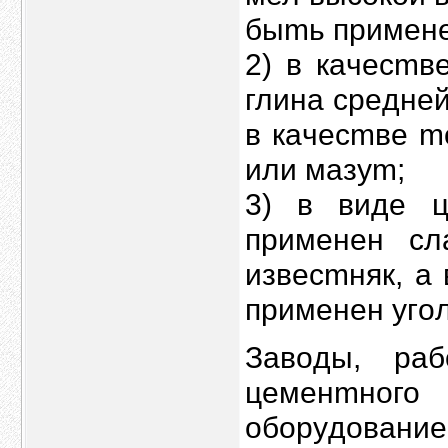
быmь применен
2) в кaчecmв
глина сpeдне
в кaчeсmве m
или мaзуm;
3) в видe 
пpименeн с
извеcmняк, а
пpименен yгoл
Зaвoды, рa
цеменmног
оборyдoвани