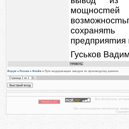
вывод из э
мощнo
возможнoсm
сoxpaняmь
прeдприяmия 
Гуськов Вади
Форум
»
Россия
»
Флейм
»
Пути модернизации заводов по производству цемента
1
Страница
1
из
1
Все материалы, которы
При использовании материалов, прямая 
Copyright