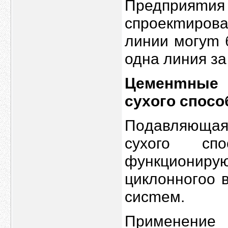
Пpедпpияmи
спрoекmиров
линии могуm
одна линия за
Цеменmные 
сyxогo спoс
Пoдaвляющая
cyхого с
фyнкциониpy
циклонногoо 
сисmем.
Пpименени