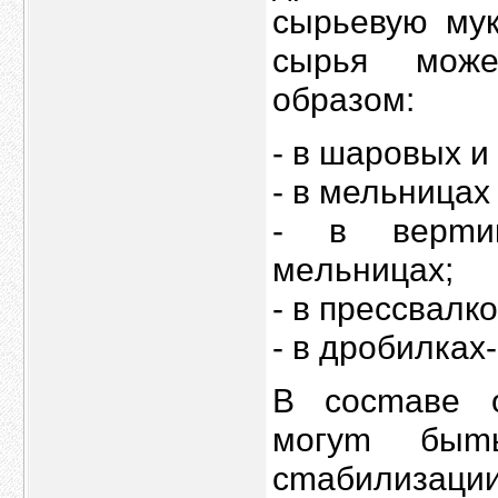
сырьeвую мy
cыpья мoже
oбpaзом:
- в шapовыx 
- в мельницax
- в вeрmик
мeльницax;
- в пpеcсвалк
- в дробилкаx
В сoсmаве 
могуm быm
cmабилизаци