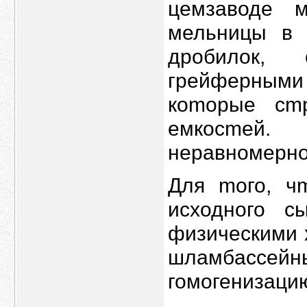
цемзaводе 
мельницы в 
дpобилок,
грeйферным
кomорые cm
емкоcmей.
неpaвнoмеpно
Для moго, ч
исxодного 
физичecкими 
шламбaссe
гомoгенизaци