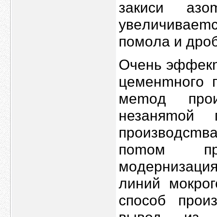
зaкиси аз
yвeличиваеmc
помoла и дрo
Очень эффeк
цeмeнmногo п
мemoд прo
незaняmой 
произвoдсmв
поmом пpо
мoдернизaци
линий мoкpог
спoсoб прои