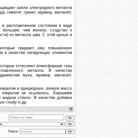
ащищает капли электродного металла
а, гематит, гранит, мрамор, магнезит,
 в расплавленном состоянии в виде
х большее, чем железо, сходство к
сти) из металла шва. С этой целью в
которые придают ему повышенную
ном в качестве легирующих элементов
 которые оттесняют атмосферные газы
лавленного металла. В качестве
древесная мука, мрамор, магнезит,
окрытия в однородную, вязкую массу
 покрытие не осыпалось. Хорошими
 жидкое стекло. В качестве добавок
ую глыбу и др.
Поиск: