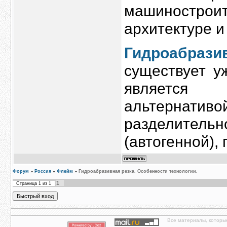
машиностр
архитектуре и
Гидроабрази
существует у
является о
альтернат
разделител
(автогенной),
Форум
»
Россия
»
Флейм
»
Гидроабразивная резка. Особенности технологии.
1
Страница
1
из
1
Все материалы, которы