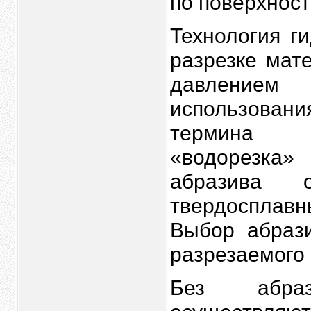
по поверхност
Технология г
разрезке мат
давлением
использовани
термина
«водорезка»
абразива 
твердосплавн
Выбор абрази
разрезаемого
Без абраз