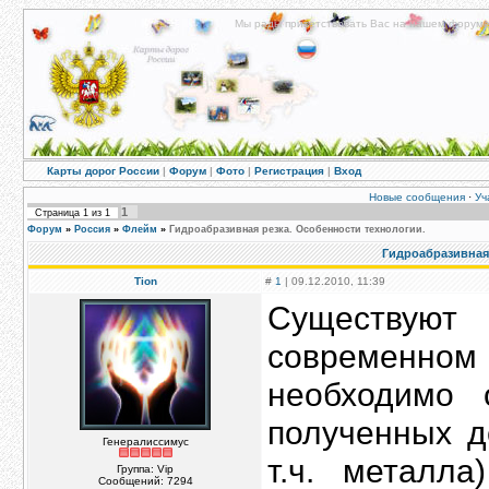
Мы рады приветствовать Вас на нашем форуме!
Карты дорог России
|
Форум
|
Фото
|
Регистрация
|
Вход
Новые сообщения
·
Уч
1
Страница
1
из
1
Форум
»
Россия
»
Флейм
»
Гидроабразивная резка. Особенности технологии.
Гидроабразивная 
Tion
#
1
| 09.12.2010, 11:39
Существуют 
современном 
необходимо 
полученных д
Генералиссимус
т.ч. металла
Группа: Vip
Сообщений:
7294