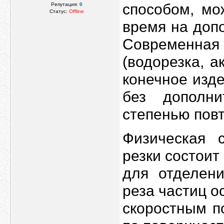
способом, мо
Репутация:
0
Статус:
Offline
время на доп
Современная 
(водорезка, а
конечное изд
без дополни
степенью пов
Физическая 
резки состоит
для отделени
реза частиц о
скоростным п