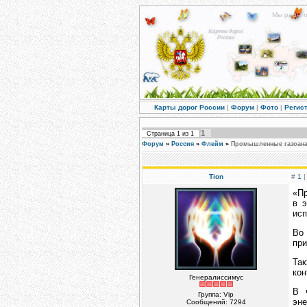
Мы рады п
Карты дорог России
|
Форум
|
Фото
|
Регис
1
Страница
1
из
1
Форум
»
Россия
»
Флейм
»
Промышленные газоанал
Tion
#
1
|
«Пр
в э
исп
Во
при
Та
кон
Генералиссимус
В 
Группа: Vip
эн
Сообщений:
7294