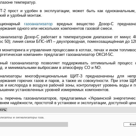
пазоне температур.
Т-2 прост и удобен в эксплуатации, может быть как одноканальным,
кий и удобный монтаж.
ационарный
газоанализатор
вредных вещество Дозор-С предназна
ержания одного или нескольких компонентов газовой смеси.
оанализатор Дозор-С работает в температурном диапазоне от минус 4
с 50); линия связи БПС–ИП – двухпроводная, помехозащищённая до 120
 мониторинга и управления процессами в котлах, печах и ином топлив
ргетическая компания» предлагает газоанализатор ОКСИ-5С.
нный газоанализатор позволяет поддерживать оптимальный процесс 
.д. и минимальными выбросами в атмосферу СО и NO.
гнализаторы многофункциональные ЩИТ-3 предназначены для непре
ержания горючих газов и паров, а также их совокупности. При этом Щ
ов и кислорода в воздухе рабочей зоны, контролирует уровень воды и 
ышении установленных уровней измеряемых компонентов.
ь перечень газоанализаторов, предлагаемых «Украинской энергетичес
внем надёжности, простотой в установке и эксплуатации, доступной цен
изатоы и сигнализаторы газа.