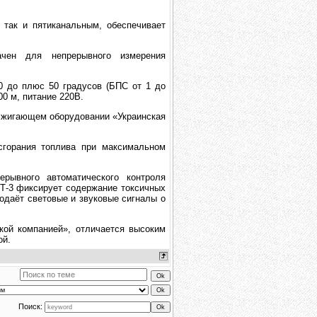
 так и пятиканальным, обеспечивает
чен для непрерывного измерения
0 до плюс 50 градусов (БПС от 1 до
0 м, питание 220В.
осжигающем оборудовании «Украинская
сгорания топлива при максимальном
рывного автоматического контроля
ИТ-3 фиксирует содержание токсичных
подаёт световые и звуковые сигналы о
кой компанией», отличается высоким
ой.
Поиск: