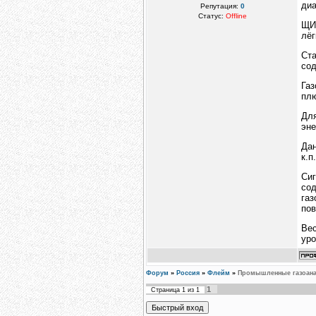
диа
Репутация:
0
Статус:
Offline
ЩИ
лёг
Ст
сод
Газ
плю
Для
эне
Да
к.п
Си
сод
газ
пов
Вес
уро
Форум
»
Россия
»
Флейм
»
Промышленные газоанал
1
Страница
1
из
1