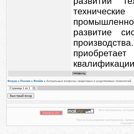
развитии т
техническ
промышленнос
развитие си
производст
приобретает
квалификации
Форум
»
Россия
»
Флейм
»
Актуальные вопросы сварочных и родственных технологий
1
Страница
1
из
1
Все материалы, которы
При использовании материалов, прямая 
Copyright