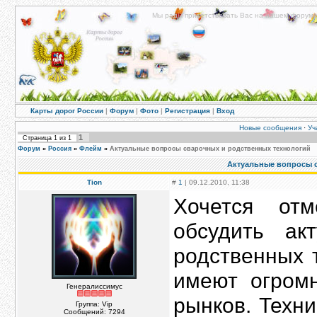
Мы рады приветствовать Вас на нашем форуме!
Карты дорог России
|
Форум
|
Фото
|
Регистрация
|
Вход
Новые сообщения
·
Уч
1
Страница
1
из
1
Форум
»
Россия
»
Флейм
»
Актуальные вопросы сварочных и родственных технологий
Актуальные вопросы 
Tion
#
1
| 09.12.2010, 11:38
Хочется от
обсудить ак
родственных 
имеют огром
Генералиссимус
рынков. Техн
Группа: Vip
Сообщений:
7294