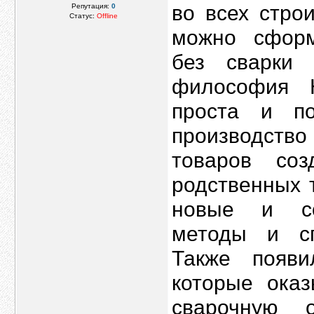
во всех стро
Репутация:
0
Статус:
Offline
можно сформ
без сварки
философия Н
проста и по
производств
товаров со
родственных 
новые и со
методы и сп
Также появи
которые ока
сварочную 