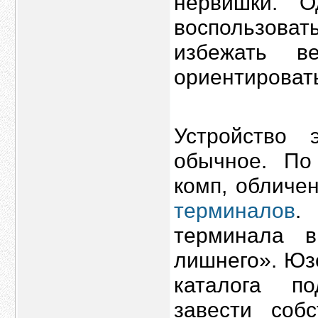
нервишки. О
воспользов
избежать в
ориентировать
Устройство 
обычное. По
комп, обличе
терминалов
.
терминала в
лишнего». Юз
каталога по
завести соб