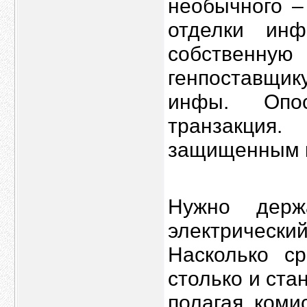
необычного –
отделки ин
собственну
генпоставщик
инфы. Опо
транзакция.
защищенным к
Нужно держ
электрическ
Насколько с
столько и ста
полагая коми