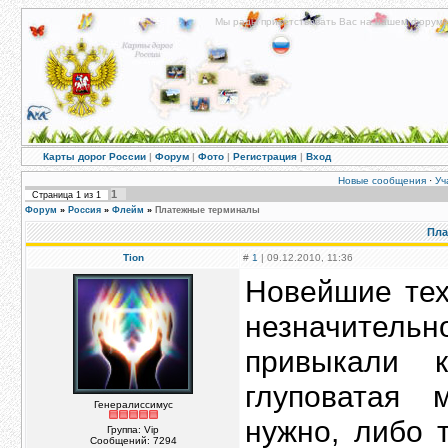
Мы рады приветствовать Вас на нашем форуме!
Карты дорог России
|
Форум
|
Фото
|
Регистрация
|
Вход
Новые сообщения
·
Уч
1
Страница
1
из
1
Форум
»
Россия
»
Флейм
»
Платежные терминалы
Пла
Tion
#
1
| 09.12.2010, 11:36
Новейшие тех
незначител
привыкали к
глуповатая
Генералиссимус
нужно, либо 
Группа: Vip
Сообщений:
7294