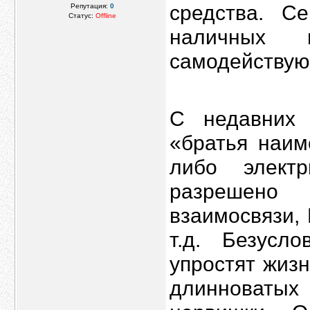
средства. С
Репутация:
0
Статус:
Offline
наличных п
самодействую
С недавних 
«братья наим
либо электр
разрешено 
взаимосвязи,
т.д. Безусл
упростят жизн
длинноватых 