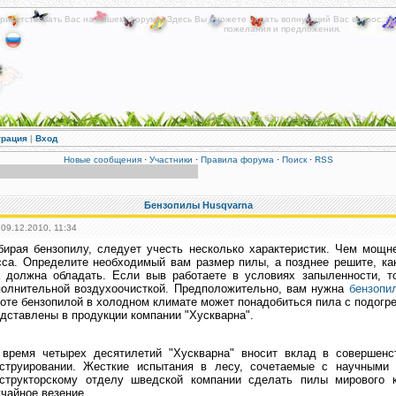
риветствовать Вас на нашем форуме! Здесь Вы сможете задать волнующий Вас вопрос, по
пожелания и предложения.
Мы постараемся быть полезными для Вас!
трация
|
Вход
Новые сообщения
·
Участники
·
Правила форума
·
Поиск
·
RSS
Бензопилы Husqvarna
 09.12.2010, 11:34
ирая бензопилу, следует учесть несколько характеристик. Чем мощн
са. Определите необходимый вам размер пилы, а позднее решите, ка
а должна обладать. Если выв работаете в условиях запыленности, т
полнительной воздухоочисткой. Предположительно, вам нужна
бензопи
оте бензопилой в холодном климате может понадобиться пила с подогре
дставлены в продукции компании "Хускварна".
 время четырех десятилетий "Хускварна" вносит вклад в совершенс
нструировании. Жесткие испытания в лесу, сочетаемые с научными 
нструкторскому отделу шведской компании сделать пилы мирового к
чайное везение.