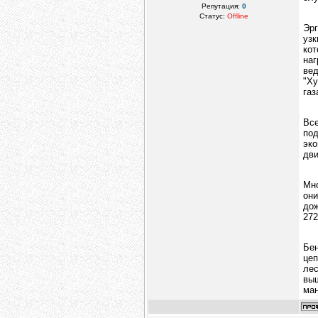
Репутация:
0
Статус:
Offline
Эрг
узк
ко
наг
вед
"Ху
газ
Все
по
эк
дви
Мн
он
до
272
Бе
це
ле
выш
ман