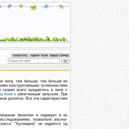
делиться своими мыслями и чувствами, высказать
ее пила, тем больше, тем больше ее
кими конструктивными особенностями
о скорее всего нуждаетесь в пиле с
ла Киев
с облегченным запуском. При
вом рукояток. Все эти характеристики
твование бензопил и лидирует в их
исследованиями, позволили опытно-
ласса. "Хускварна" не надеется на