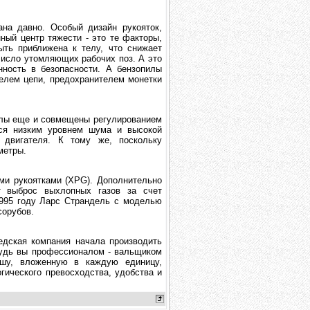
ана давно. Особый дизайн рукояток,
ый центр тяжести - это те факторы,
ть приближена к телу, что снижает
число утомляющих рабочих поз. А это
нность в безопасности. А бензопилы
елем цепи, предохранителем монетки
илы еще и совмещены регулированием
тся низким уровнем шума и высокой
 двигателя. К тому же, поскольку
метры.
ми рукоятками (XPG). Дополнительно
т выброс выхлопных газов за счет
1995 году Ларс Страндель с моделью
сорубов.
дская компания начала производить
Будь вы профессионалом - вальщиком
шу, вложенную в каждую единицу,
гического превосходства, удобства и