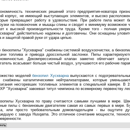
ономичность технических решений этого предприятия-новатора призн
ий корпус, не имеющий выступающих элементов, и высоко расположенн
торые превращают работу в удовольствие. При работе пила может бы
рузки на позвоночник и мышцы спины и сводит к минимуму возможное 
ет к высокой производительности труда. Кроме того - полная увере
скварна" действительно надежны и долговечны. Они оснащены уловит
а и защитой правой руки от удара цепью.
 бензопилы "Хускварна" снабжены системой воздухоочистки, а бензоп
дачи топлива и привода дроссельной заслонки. Пилы характеризую
ономичностью. Декомпрессионный клапан заметно облегчает запуск
гатель всасывает больше чистый воздух, улучшаются его рабочие пара
ожество моделей
бензопил Хускварна
выпускаются с подогревательны
и снабжены каталитическими нейтрализаторами, которые уменьшаю
жигания несгоревших топливных элементов в специальной камере. В 
ХР "Хускварна" завоевал титул чемпиона по всемирному первенству ле
нзопилы Хускварна по праву считаются самыми лучшими в мире. Шве
пные пилы с бензиновым двигателем самая из самых первых в мире. 
са, или просто требовательным домовладельцем - вы ощутите ду
едшую с завода Husqarna. Это отличное сочетание мощности, техноло
евренности.