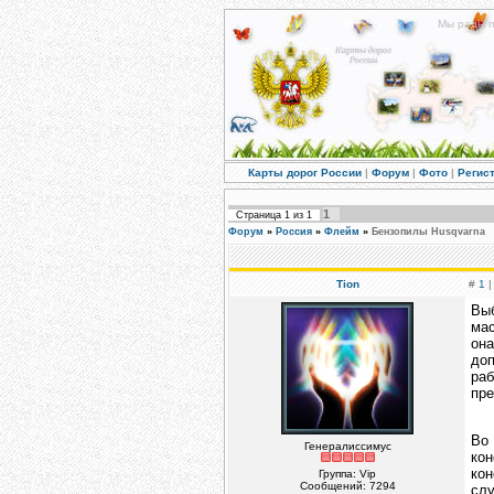
Мы рады п
Карты дорог России
|
Форум
|
Фото
|
Регис
1
Страница
1
из
1
Форум
»
Россия
»
Флейм
»
Бензопилы Husqvarna
Tion
#
1
|
Выб
мас
он
до
раб
пре
Во
Генералиссимус
ко
ко
Группа: Vip
Сообщений:
7294
слу