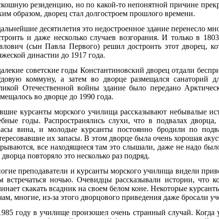
скошную резиденцию, но по какой-то непонятной причине прекра
ким образом, дворец стал долгостроем прошлого времени.
дальнейшие десятилетия это недостроенное здание перенесло мн
строить и даже несколько случаев возгорания. И только в 180
влович (сын Павла Первого) решил достроить этот дворец, ко
яжеской династии до 1917 года.
далекие советские годы Константиновский дворец отдали беспри
удовую коммуну, а затем во дворце размещался санаторий д
ликой Отечественной войны здание было передано Арктическ
змещалось во дворце до 1990 года.
вшие курсанты морского училища рассказывают небывалые ист
ебные годы. Распространялись слухи, что в подвалах дворца,
пасы вина, и молодые курсанты постоянно бродили по подв
тересовавшие их запасы. В этом дворце была очень хорошая акус
крываются, все находящиеся там это слышали, даже не надо было 
о дворца повторяло это несколько раз подряд.
огие преподаватели и курсанты морского училища видели прив
м встречаться ночью. Очевидцы рассказывали истории, что ко
чинает скакать всадник на своем белом коне. Некоторые курсанты
чам, многие, из-за этого дворцового приведения даже бросали у
1985 году в училище произошел очень странный случай. Когда у