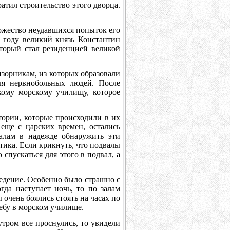
тил строительство этого дворца.
ожество неудавшихся попыток его
3 году великий князь Константин
торый стал резиденцией великой
зорникам, из которых образовали
ля нервнобольных людей. После
ому морскому училищу, которое
ории, которые происходили в их
 еще с царских времен, остались
алам в надежде обнаружить эти
тика. Если крикнуть, что подвалы
спускаться для этого в подвал, а
едение. Особенно было страшно с
гда наступает ночь, то по залам
 очень боялись стоять на часах по
чебу в морском училище.
тром все проснулись, то увидели