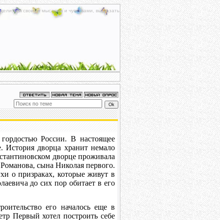
делиться своими мыслями и чувствами, высказать
 гордостью России. В настоящее
е. История дворца хранит немало
стантиновском дворце проживала
Романова, сына Николая первого.
хи о призраках, которые живут в
лаевича до сих пор обитает в его
роительство его началось еще в
етр Первый хотел построить себе