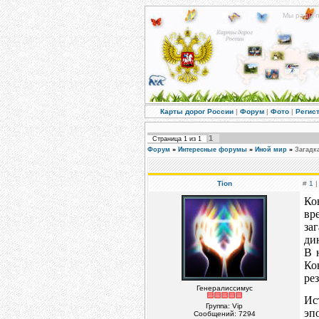
Мы рады п
Карты дорог России
|
Форум
|
Фото
|
Регис
1
Страница
1
из
1
Форум
»
Интересные форумы
»
Иной мир
»
Загадк
Tion
#
1
|
Ко
вр
за
ди
В 
Ко
ре
Генералиссимус
Ис
Группа: Vip
эп
Сообщений:
7294