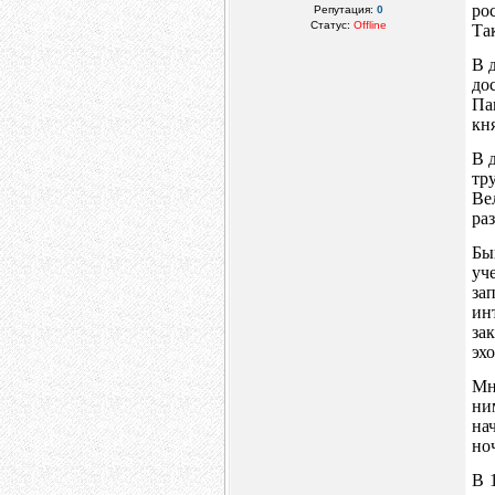
ро
Репутация:
0
Статус:
Offline
Та
В 
до
Па
кн
В 
тр
Ве
ра
Бы
уч
за
ин
за
эх
Мн
ни
на
но
В 