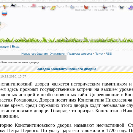
риветствовать Вас на нашем форуме! Здесь Вы сможете задать волнующий Вас вопрос, по
пожелания и предложения.
Мы постараемся быть полезными для Вас!
трация
|
Вход
Новые сообщения
·
Участники
·
Правила форума
·
Поиск
·
RSS
а Константиновского дворца
Загадка Константиновского дворца
 10.12.2010, 15:57
нстантиновский дворец является историческим памятником и
емя здесь проходят государственные встречи на высшем уровн
гадочных историй и необыкновенных тайн. До революции в Кон
настия Романовых. Дворец носит имя Константина Николаевича 
наше время, среди служащих этого дворца ходят небывалые слу
нстантиновском дворце. Говорят, что призрак Константина Нико
зиденции.
торию Константиновского дворца называют несчастливой. Ст
оху Петра Первого. По указу царя его заложили в 1720 году. П