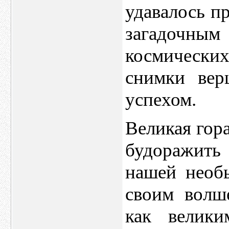
удавалось п
загадочным
космическ
снимки вер
успехом.
Великая гор
будоражить
нашей необ
своим волш
как велик