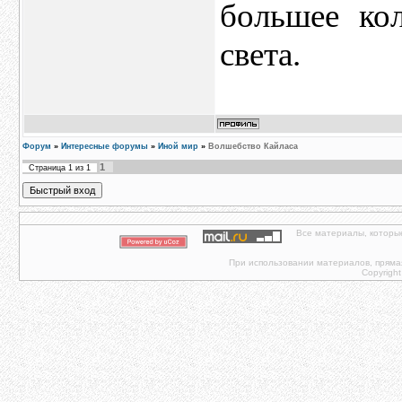
большее ко
света.
Форум
»
Интересные форумы
»
Иной мир
»
Волшебство Кайласа
1
Страница
1
из
1
Все материалы, которы
При использовании материалов, прямая 
Copyright