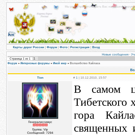
Мы рады приветствовать Вас на нашем форуме!
Карты дорог России
|
Форум
|
Фото
|
Регистрация
|
Вход
Новые сообщения
·
Уч
1
Страница
1
из
1
Форум
»
Интересные форумы
»
Иной мир
»
Волшебство Кайласа
Во
Tion
#
1
| 10.12.2010, 15:57
В самом це
Тибетского 
гора Кайл
Генералиссимус
священных 
Группа: Vip
Сообщений:
7294