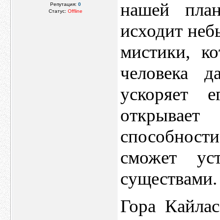
нашей план
Репутация:
0
Статус:
Offline
исходит неб
мистики, к
человека д
ускоряет е
открывае
способнос
сможет ус
существами.
Гора Кайла