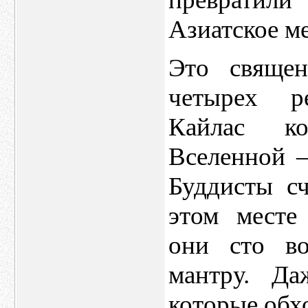
Азиатское м
Это священ
четырех р
Кайлас ко
Вселенной 
Буддисты с
этом месте
они сто во
мантру. Да
которые обх