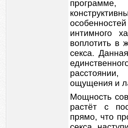
программ
конструкт
особенносте
интимного х
воплотить в 
секса. Данна
единственног
расстоянии
ощущения и л
Мощность со
растёт с по
прямо, что пр
секса насту