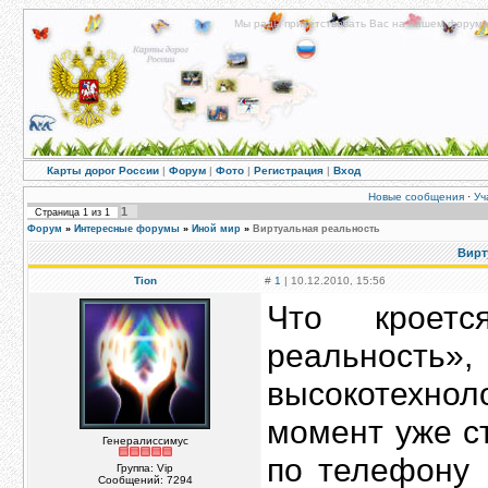
Мы рады приветствовать Вас на нашем форуме!
Карты дорог России
|
Форум
|
Фото
|
Регистрация
|
Вход
Новые сообщения
·
Уч
1
Страница
1
из
1
Форум
»
Интересные форумы
»
Иной мир
»
Виртуальная реальность
Вирт
Tion
#
1
| 10.12.2010, 15:56
Что кроетс
реальнос
высокотехнол
момент уже с
Генералиссимус
по телефону 
Группа: Vip
Сообщений:
7294