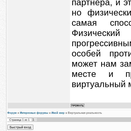
партнёра, и 
но физическ
самая спос
Физически
прогрессивн
особей прот
может нам за
месте и пр
виртуальный 
Форум
»
Интересные форумы
»
Иной мир
»
Виртуальная реальность
1
Страница
1
из
1