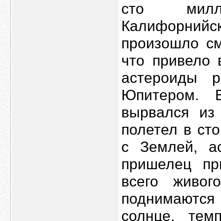
сто милл
Калифорнийс
произошло см
что привело 
астероиды 
Юпитером. 
вырвался из
полетел в ст
с Землей, а
пришелец пр
всего живог
поднимаются 
солнце, тем