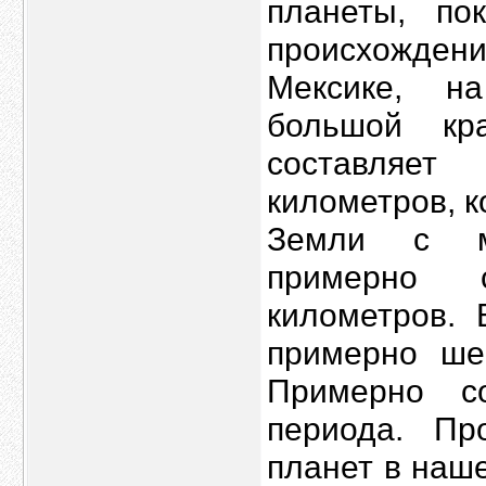
планеты, по
происхожден
Мексике, н
большой кр
составляе
километров, 
Земли с ме
примерно с
километров. 
примерно ше
Примерно со
периода. Пр
планет в наш