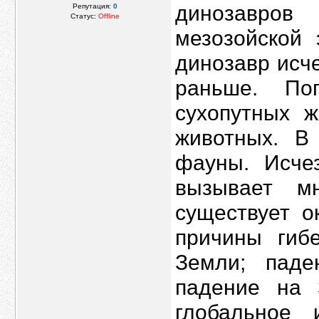
динозавро
Репутация:
0
Статус:
Offline
мезозойской 
динозавр исч
раньше. По
сухопутных 
животных. В
фауны. Исче
вызывает м
существует о
причины гибе
Земли; паде
падение на 
глобальное 