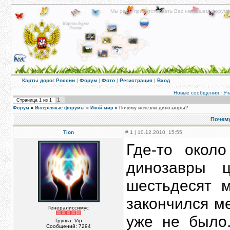
Мы рады приветствовать Вас на нашем форуме!
Карты дорог России
|
Форум
|
Фото
|
Регистрация
|
Вход
Новые сообщения
·
Уч
1
Страница
1
из
1
Форум
»
Интересные форумы
»
Иной мир
»
Почему исчезли динозавры?
Почем
Tion
#
1
| 10.12.2010, 15:55
Где-то окол
динозавры 
шестьдесят м
закончился м
Генералиссимус
уже не было.
Группа: Vip
Сообщений:
7294