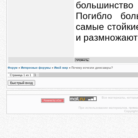
большинств
Погибло бол
самые стойки
и размножают
Форум
»
Интересные форумы
»
Иной мир
»
Почему исчезли динозавры?
1
Страница
1
из
1
Все материалы, которы
При использовании материалов, прямая 
Copyright