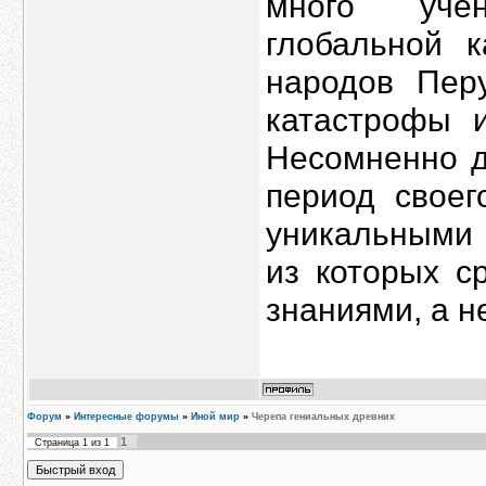
много учё
глобальной к
народов Пер
катастрофы и
Несомненно д
период своег
уникальными 
из которых 
знаниями, а н
Форум
»
Интересные форумы
»
Иной мир
»
Черепа гениальных древних
1
Страница
1
из
1