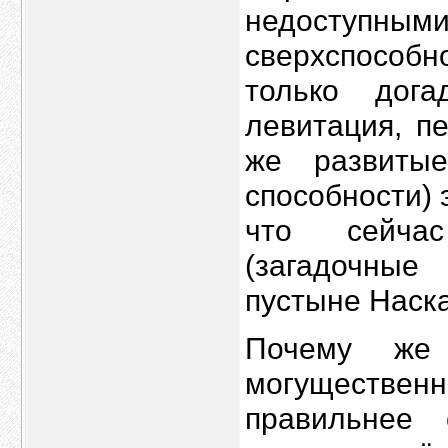
недоступ
сверхспосо
только дога
левитация, п
же развитые
способности) 
что сейчас
(загадочные
пустыне Наска 
Почему же 
могуществен
правильнее 