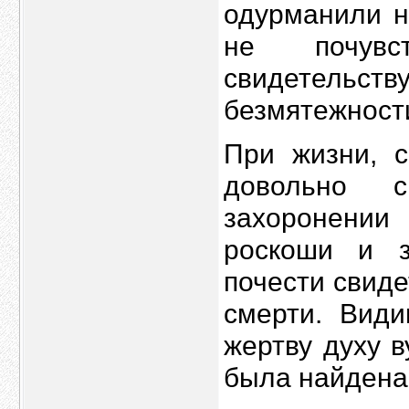
одурманили н
не почув
свидетельст
безмятежност
При жизни, с
довольно 
захоронени
роскоши и з
почести свид
смерти. Вид
жертву духу в
была найдена