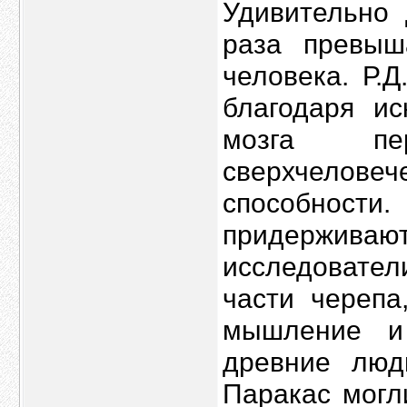
Удивительно 
раза превыш
человека. Р.
благодаря ис
мозга пе
сверхчело
способнос
придержи
исследовател
части черепа
мышление и
древние люд
Паракас могл