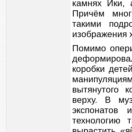
камнях Ики, 
Причём мно
такими подр
изображения х
Помимо опери
деформиров
коробки дете
манипуляци
вытянутого 
верху. В му
экспонатов 
технологию 
вырастить «я