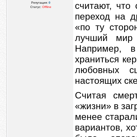
считают, что
Репутация:
0
Статус:
Offline
переход на д
«по ту сторо
лучший мир
Например, 
храниться ке
любовных с
настоящих ске
Считая смер
«жизни» в заг
менее старал
вариантов, х