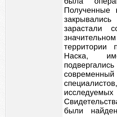
была опера
Полученные в
закрывалис
зарастали 
значительном
территории 
Наска, им
подвергалис
современн
специалисто
исследуемых 
Свидетельств
были найде