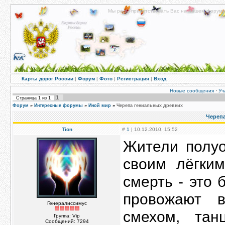
Мы рады приветствовать Вас на нашем форуме!
Карты дорог России
|
Форум
|
Фото
|
Регистрация
|
Вход
Новые сообщения
·
Уч
1
Страница
1
из
1
Форум
»
Интересные форумы
»
Иной мир
»
Черепа гениальных древних
Череп
Tion
#
1
| 10.12.2010, 15:52
Жители полуо
своим лёгки
смерть - это 
провожают 
Генералиссимус
смехом, та
Группа: Vip
Сообщений:
7294