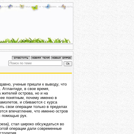
делиться своими мыслями и чувствами, высказать
 давно, ученые пришли к выводу, что
 Атлантиде, в свое время,
 жителей острова, но и на
лее понятным, почему именно в
амолетов, и сбиваются с курса
ть свои операции только в пределах
ется впечатление, что именно остров
с помощью рук.
реза), стал широко обсуждаться во
е этой операции дали современные
столетия.