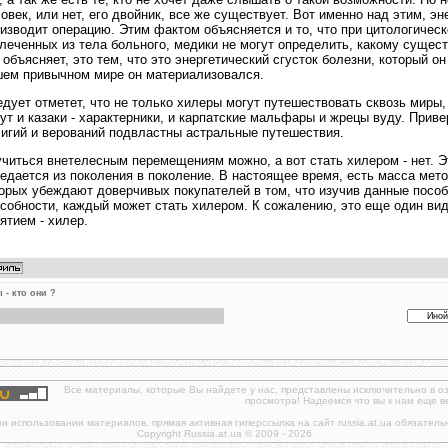
овек, или нет, его двойник, все же существует. Вот именно над этим, э
изводит операцию. Этим фактом объясняется и то, что при цитологичес
леченных из тела больного, медики не могут определить, какому сущес
 объясняет, это тем, что это энергетический сгусток болезни, который он
ем привычном мире он материализовался.
дует отметет, что не только хилеры могут путешествовать сквозь миры,
ут и казаки - характерники, и карпатские мальфары и жрецы вуду. При
игий и верований подвластны астральные путешествия.
читься внетелесным перемещениям можно, а вот стать хилером - нет. Э
едается из поколения в поколение. В настоящее время, есть масса мет
орых убеждают доверчивых покупателей в том, что изучив данные пособи
собности, каждый может стать хилером. К сожалению, это еще один вид
ятием - хилер.
 - кто они ?
Все материалы, которые Вы найдете у нас, представлены исключительно в о
просмотра! Надеемся что вы к нам еще в
и использовании материалов, прямая активная гиперссылка на сайт russia.at.ua обязатель
Copyright Russia.at.ua © 2009 - 2026