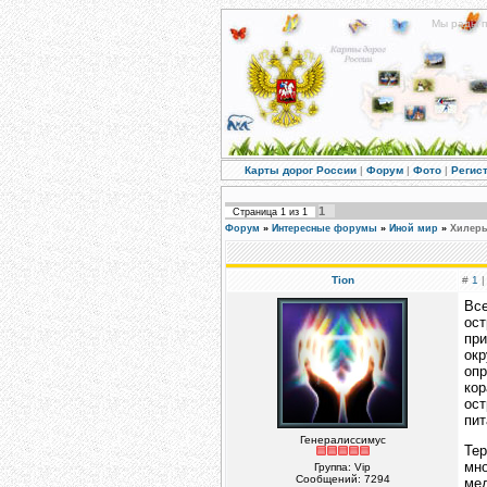
Мы рады п
Карты дорог России
|
Форум
|
Фото
|
Регис
1
Страница
1
из
1
Форум
»
Интересные форумы
»
Иной мир
»
Хилеры
Tion
#
1
|
Все
ост
при
окр
опр
кор
ост
пит
Генералиссимус
Тер
мно
Группа: Vip
Сообщений:
7294
мед