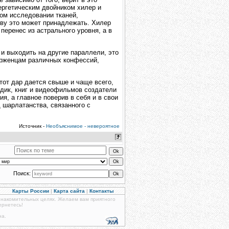
нергетическим двойником хилер и
ком исследовании тканей,
тву это может принадлежать. Хилер
 перенес из астрального уровня, а в
 и выходить на другие параллели, это
верженцам различных конфессий,
тот дар дается свыше и чаще всего,
одик, книг и видеофильмов создатели
я, а главное поверив в себя и в свои
 шарлатанства, связанного с
Источник -
Необъяснимое - невероятное
Поиск:
Карты России
|
Карта сайта
|
Контакты
знакомительных целях. Желаем вам приятного
ернетесь!
на.