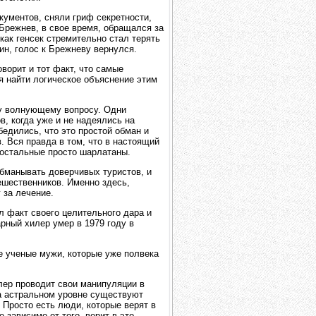
кументов, сняли гриф секретности,
 Брежнев, в свое время, обращался за
как генсек стремительно стал терять
н, голос к Брежневу вернулся.
оворит и тот факт, что самые
я найти логическое объяснение этим
му волнующему вопросу. Одни
, когда уже и не надеялись на
бедились, что это простой обман и
. Вся правда в том, что в настоящий
 остальные просто шарлатаны.
обманывать доверчивых туристов, и
ешественников. Именно здесь,
 за лечение.
л факт своего целительного дара и
ный хилер умер в 1979 году в
те ученые мужи, которые уже полвека
илер проводит свои манипуляции в
на астральном уровне существуют
 Просто есть люди, которые верят в
е зависимо от того, верит в это