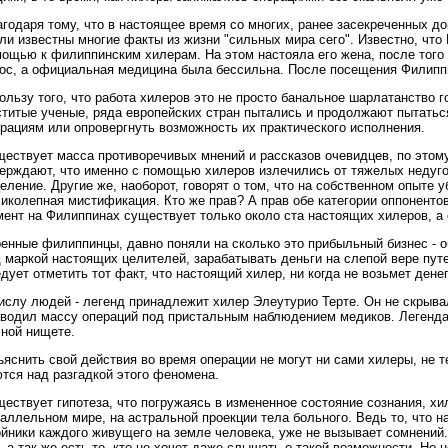
годаря тому, что в настоящее время со многих, ранее засекреченных до
ли известны многие факты из жизни "сильных мира сего". Известно, что
ощью к филиппинским хилерам. На этом настояла его жена, после того 
ос, а официальная медицина была бессильна. После посещения Филиппи
ользу того, что работа хилеров это не просто банальное шарлатанство г
титые ученые, ряда европейских стран пытались и продолжают пытатьс
рациям или опровергнуть возможность их практического исполнения.
ествует масса противоречивых мнений и рассказов очевидцев, по это
ерждают, что именно с помощью хилеров излечились от тяжелых недугов
еление. Другие же, наоборот, говорят о том, что на собственном опыте у
иколепная мистификация. Кто же прав? А прав обе категории оппонентов
ент на Филиппинах существует только около ста настоящих хилеров, а
енные филиппинцы, давно поняли на сколько это прибыльный бизнес - 
 маркой настоящих целителей, зарабатывать деньги на слепой вере пут
дует отметить тот факт, что настоящий хилер, ни когда не возьмет денег
ислу людей - легенд принадлежит хилер Элеутурио Терте. Он не скрыва
водил массу операций под пристальным наблюдением медиков. Легендар
ной нищете.
яснить свой действия во время операции не могут ни сами хилеры, не 
тся над разгадкой этого феномена.
ествует гипотеза, что погружаясь в измененное состояние сознания, х
аллельном мире, на астральной проекции тела больного. Ведь то, что 
йники каждого живущего на земле человека, уже не вызывает сомнений.
, а так же есть те, кто не хочет даже слышать о такой возможности. Но н