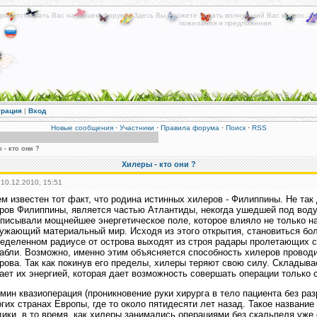
риветствовать Вас на нашем форуме! Здесь Вы сможете задать волнующий Вас вопрос, по
пожелания и предложения.
Мы постараемся быть полезными для Вас!
трация
|
Вход
Новые сообщения
·
Участники
·
Правила форума
·
Поиск
·
RSS
 - кто они ?
Хилеры - кто они ?
 10.12.2010, 15:51
м известен тот факт, что родина истинных хилеров - Филиппины. Не так
ров Филиппины, является частью Атлантиды, некогда ушедшей под воду.
писывали мощнейшее энергетическое поле, которое влияло не только на
ужающий материальный мир. Исходя из этого открытия, становиться бо
еделенном радиусе от острова выходят из строя радары пролетающих с
абли. Возможно, именно этим объясняется способность хилеров проводи
рова. Так как покинув его пределы, хилеры теряют свою силу. Складыва
ает их энергией, которая дает возможность совершать операции только 
мин квазиоперация (проникновение руки хирурга в тело пациента без раз
гих странах Европы, где то около пятидесяти лет назад. Такое названи
ики, в то время, как хилеры занимались операциями без скальпеля уже 