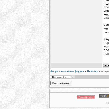
чел
про
изв
же,
наш
Сле
мог
рел
Нау
пер
кот
спо
пон
Форум
»
Интересные форумы
»
Иной мир
»
Хилеры
1
Страница
1
из
1
Пр