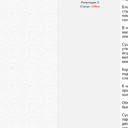
Репутация:
0
Статус:
Offline
Бла
ста
пом
гол
В п
мас
опе
Сущ
утв
исц
вел
мом
Кор
под
сле
К ч
про
пол
Объ
бью
Сущ
пар
дво
это