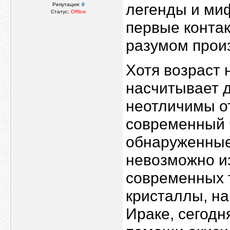
легенды и миф
Репутация:
0
Статус:
Offline
первые конта
разумом произ
Хотя возраст
насчитывает д
неотличимы от
современный 
обнаруженные 
невозможно из
современных 
кристаллы, на
Ираке, сегодн