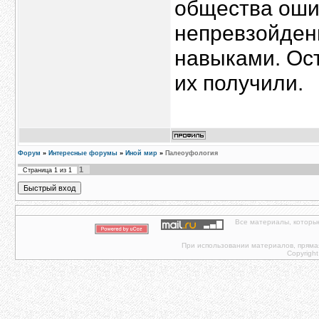
общества оши
непревзойден
навыками. Ост
их получили.
Форум
»
Интересные форумы
»
Иной мир
»
Палеоуфология
1
Страница
1
из
1
Все материалы, которы
При использовании материалов, прямая 
Copyright