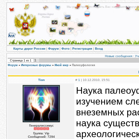
Мы рады приветствовать Вас на нашем форуме!
Карты дорог России
|
Форум
|
Фото
|
Регистрация
|
Вход
Новые сообщения
·
Уч
1
Страница
1
из
1
Форум
»
Интересные форумы
»
Иной мир
»
Палеоуфология
Tion
#
1
| 10.12.2010, 15:51
Наука палеоу
изучением сл
внеземных рас
наука существ
Генералиссимус
археологическ
Группа: Vip
Сообщений:
7294