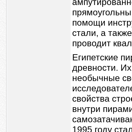
ампутированно
прямоугольный
помощи инстр
стали, а такж
проводит ква
Египетские п
древности. Их
необычные св
исследовател
свойства стро
внутри пирами
самозатачиваю
1995 году ста