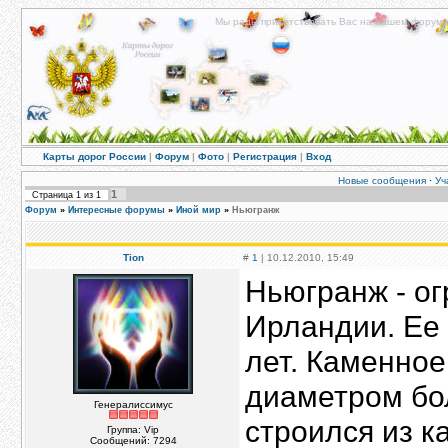
Мы рады приветствовать Вас на нашем форуме!
Карты дорог России
|
Форум
|
Фото
|
Регистрация
|
Вход
Новые сообщения
·
Уч
1
Страница
1
из
1
Форум
»
Интересные форумы
»
Иной мир
»
Ньюгранж
Tion
#
1
| 10.12.2010, 15:49
Ньюгранж - ог
Ирландии. Ее 
лет. Каменное
диаметром бо
Генералиссимус
строился из к
Группа: Vip
Сообщений:
7294