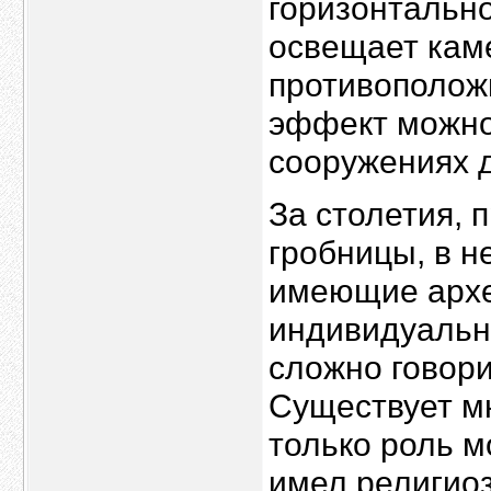
горизонтально
освещает кам
противополож
эффект можно 
сооружениях 
За столетия,
гробницы, в н
имеющие архе
индивидуальн
сложно говор
Существует мн
только роль м
имел религио