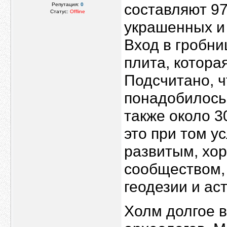
составляют 97
Репутация:
0
Статус:
Offline
украшенных и
Вход в гробни
плита, котора
Подсчитано, ч
понадобилось 
также около 3
это при том у
развитым, хо
сообществом,
геодезии и ас
Холм долгое 