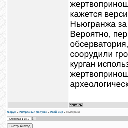
жертвопринош
кажется верси
Ньюгранжа за 
Вероятно, пе
обсерватория,
соорудили гро
курган исполь
жертвопринош
археологическ
Форум
»
Интересные форумы
»
Иной мир
»
Ньюгранж
1
Страница
1
из
1