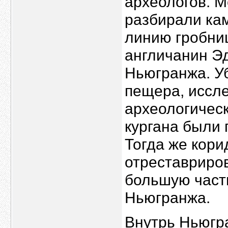
археологов. 
разбирали ка
линию гробниц
англичанин Э
Ньюгранжа. Уб
пещера, иссл
археологическ
кургана были 
Тогда же кор
отреставриров
большую част
Ньюгранжа.
Внутрь Ньюгр