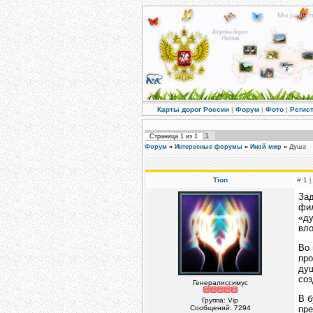
Мы рады п
Карты дорог России
|
Форум
|
Фото
|
Регис
1
Страница
1
из
1
Форум
»
Интересные форумы
»
Иной мир
»
Душа
Tion
#
1
|
Зад
фил
«ду
вло
Во 
про
душ
соз
Генералиссимус
В б
Группа: Vip
Сообщений:
7294
пр