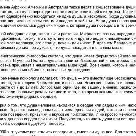
мена Африки, Америки и Австралии также верят в существование души
тается, что душа переходит после смерти родителей к их детям. Таким 
ет одновременно находиться не одна душа, а несколько. Когда духовна
анствие, человек засыпает или впадает в забытье. Если душа не возвра
видения считались другими мирами, которые душа посещала в то время
ой обладают люди, животные и растения. Мифология разных народов и
 дыханием, потому что отсутствие того и другого ведет к неминуемой с
ой мозг человека, его сердце, печень или живот. В древнем Вавилоне
скимосы до сих пор думают, что душа находится в спинном мозге.
внегреческие философы считали, что душа имеет форму тончайшего ве
овека. В учении Платона душа становится бессмертной и нематериально
овека пребывает в нематериальном мире идей. Все знания, которые чел
 воспоминания об идеях, познанных до рождения.
ременные психологи полагают, что душа — это вместилище бессознате
тверждают теорию бессмертности сознания. Немецкие психологи провел
расте от 7 до 17 лет. Вопрос был один: где, по вашему мнению, распол
азывали на самые различные части тела, в то время как малыши неизме
положенную рядом с сердцем.
рия о том, что душа человека находится в сердце или рядом с ним, нах
ных. Поразительные данные дают исследования людей, которым переса
ера поведения, привычки и вкусовые пристрастия. И не просто меняются
и у доноров сердец при жизни. Получается, что часть души или вся ду
сте с сердцем к другому человеку.
990-х гг. ученые попытались определить, имеет ли душа вес. Для этог