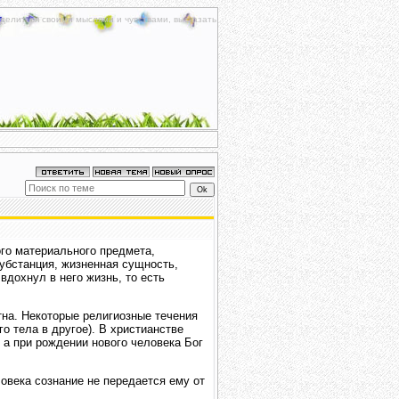
делиться своими мыслями и чувствами, высказать
го материального предмета,
убстанция, жизненная сущность,
вдохнул в него жизнь, то есть
тна. Некоторые религиозные течения
о тела в другое). В христианстве
, а при рождении нового человека Бог
века сознание не передается ему от