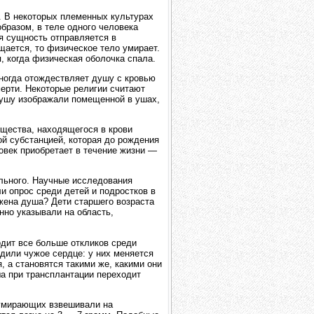
. В некоторых племенных культурах
образом, в теле одного человека
я сущность отправляется в
щается, то физическое тело умирает.
, когда физическая оболочка спала.
ногда отождествляет душу с кровью
мерти. Некоторые религии считают
 душу изображали помещенной в ушах,
щества, находящегося в крови
й субстанцией, которая до рождения
овек приобретает в течение жизни —
льного. Научные исследования
и опрос среди детей и подростков в
ожена душа? Дети старшего возраста
нно указывали на область,
одит все больше откликов среди
дили чужое сердце: у них меняется
, а становятся такими же, какими они
ша при трансплантации переходит
о умирающих взвешивали на