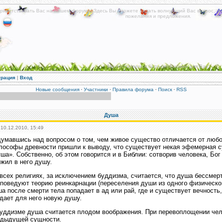
риветствовать Вас на нашем форуме! Здесь Вы сможете задать волнующий Вас вопрос, по
пожелания и предложения.
Мы постараемся быть полезными для Вас!
трация
|
Вход
Новые сообщения
·
Участники
·
Правила форума
·
Поиск
·
RSS
Душа
 10.12.2010, 15:49
умавшись над вопросом о том, чем живое существо отличается от любо
ософы древности пришли к выводу, что существует некая эфемерная с
ша». Собственно, об этом говорится и в Библии: сотворив человека, Бог 
жил в него душу.
всех религиях, за исключением буддизма, считается, что душа бессмер
поведуют теорию реинкарнации (переселения души из одного физическог
а после смерти тела попадает в ад или рай, где и существует вечность
дает для него новую душу.
уддизме душа считается плодом воображения. При перевоплощении чело
едыдущей сущности.