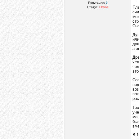
Репутация:
0
Пле
Статус:
Offline
счи
мож
стр
Сно
Душ
или
душ
а э
Дре
чел
чел
это
Сов
под
воз
пок
рас
Тео
уче
ман
был
вме
В 1