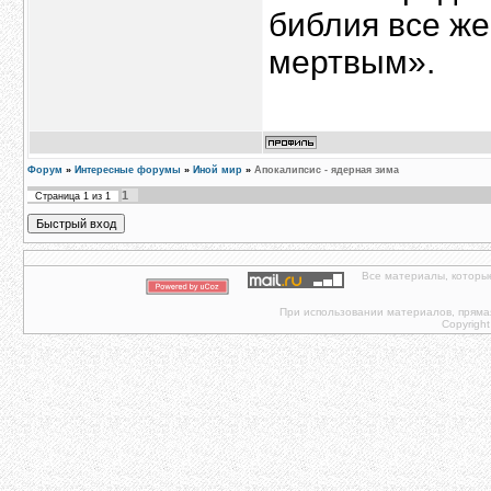
библия все же
мертвым».
Форум
»
Интересные форумы
»
Иной мир
»
Апокалипсис - ядерная зима
1
Страница
1
из
1
Все материалы, которы
При использовании материалов, прямая 
Copyright