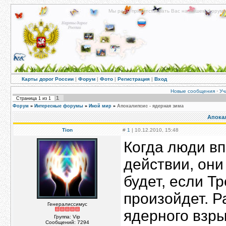
Мы рады приветствовать Вас на нашем форуме!
Карты дорог России
|
Форум
|
Фото
|
Регистрация
|
Вход
Новые сообщения
·
Уч
1
Страница
1
из
1
Форум
»
Интересные форумы
»
Иной мир
»
Апокалипсис - ядерная зима
Апокал
Tion
#
1
| 10.12.2010, 15:48
Когда люди в
действии, они
будет, если Т
произойдет. 
Генералиссимус
ядерного взры
Группа: Vip
Сообщений:
7294