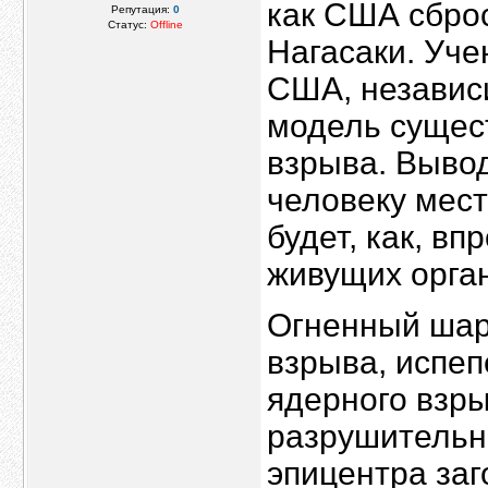
как США сбро
Репутация:
0
Статус:
Offline
Нагасаки. Уч
США, независи
модель сущес
взрыва. Выво
человеку мест
будет, как, в
живущих орга
Огненный шар,
взрыва, испеп
ядерного взр
разрушительно
эпицентра заг