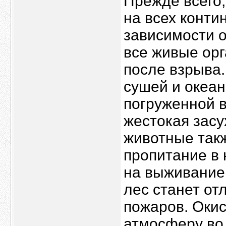
Прежде всего,
на всех конти
зависимости о
все живые орг
после взрыва
сушей и океан
погруженной в
жестокая засу
животные такж
пропитание в
на выживание 
лес станет о
пожаров. Оки
атмосферу во 