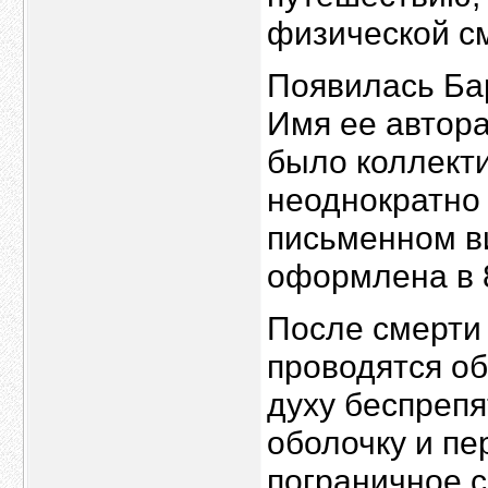
физической с
Появилась Ба
Имя ее автора
было коллекти
неоднократно
письменном в
оформлена в 8
После смерти 
проводятся о
духу беспрепя
оболочку и пе
пограничное с