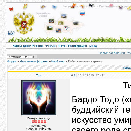
Мы рады приветствовать Вас на нашем форуме!
Карты дорог России
|
Форум
|
Фото
|
Регистрация
|
Вход
Новые сообщения
·
Уч
1
Страница
1
из
1
Форум
»
Интересные форумы
»
Иной мир
»
Тибетская книга мертвых
Тибе
Tion
#
1
| 10.12.2010, 15:47
Т
Бардо Тодо («
буддийский те
искусство уми
Генералиссимус
Группа: Vip
своего рода с
Сообщений:
7294