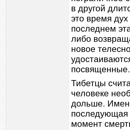
в другой длит
это время дух
последнем эта
либо возвраща
новое телесн
удостаиваютс
посвященные.
Тибетцы счит
человеке нео
дольше. Имен
последующая с
момент смерт