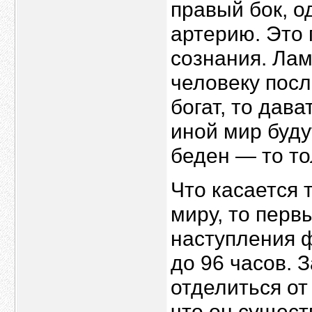
правый бок, 
артерию. Это 
сознания. Ла
человеку посл
богат, то дав
иной мир буду
беден — то то
Что касается 
миру, то перв
наступления ф
до 96 часов. 
отделиться от 
что он сущест