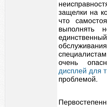
неисправно
защелки на к
что самосто
выполнять н
единственны
обслуживан
специалиста
очень опас
дисплей для 
проблемой.
Первостепенн