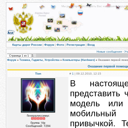
Мы рады приветствовать Вас на нашем форуме!
Карты дорог России
|
Форум
|
Фото
|
Регистрация
|
Вход
Новые сообщения
·
Уч
1
Страница
1
из
1
Форум
»
Техника, Гаджеты, Устройства
»
Компьютеры (Hardware)
»
Оказание первой пом
Оказание первой помощи
Tion
#
1
| 09.12.2010, 12:15
В настоящ
представить 
модель или
мобильный
Генералиссимус
привычкой. Т
Группа: Vip
Сообщений:
7294