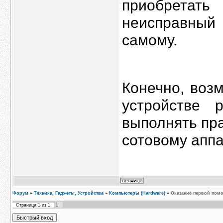
приобретат
неисправный
самому.
Конечно, воз
устройстве 
выполнять пр
сотовому аппа
Форум
»
Техника, Гаджеты, Устройства
»
Компьютеры (Hardware)
»
Оказание первой пом
1
Страница
1
из
1