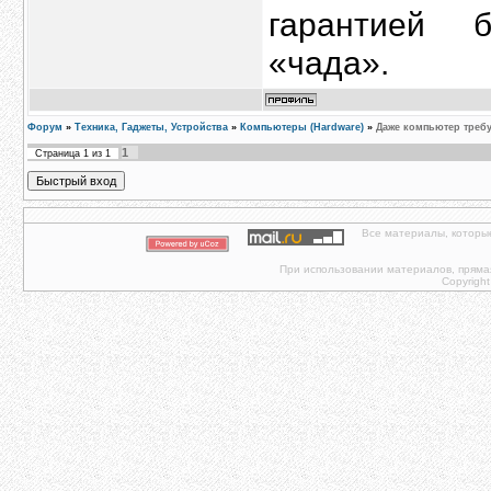
гарантией 
«чада».
Форум
»
Техника, Гаджеты, Устройства
»
Компьютеры (Hardware)
»
Даже компьютер требу
1
Страница
1
из
1
Все материалы, которы
При использовании материалов, прямая 
Copyright