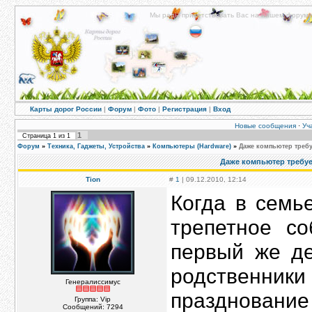
Мы рады приветствовать Вас на нашем форуме!
Карты дорог России
|
Форум
|
Фото
|
Регистрация
|
Вход
Новые сообщения
·
Уч
1
Страница
1
из
1
Форум
»
Техника, Гаджеты, Устройства
»
Компьютеры (Hardware)
»
Даже компьютер требу
Даже компьютер требуе
Tion
#
1
| 09.12.2010, 12:14
Когда в семь
трепетное со
первый же де
родственник
Генералиссимус
празднование
Группа: Vip
Сообщений:
7294