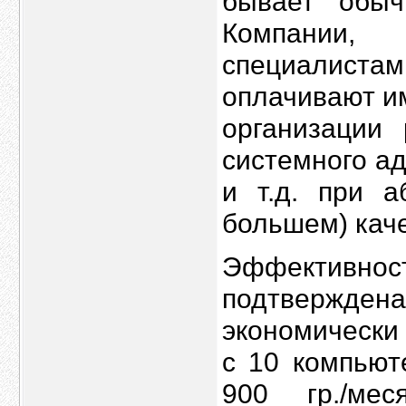
бывает обыч
Компании,
специалист
оплачивают и
организации 
системного а
и т.д. при 
большем) кач
Эффективност
подтвержд
экономически
с 10 компьют
900 гр./мес