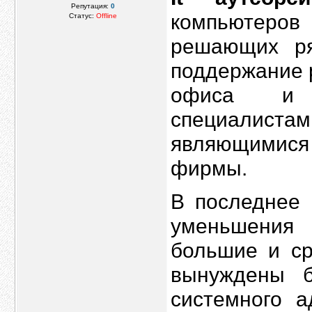
Репутация:
0
компьютеро
Статус:
Offline
решающих ря
поддержание 
офиса и о
специалис
являющимися
фирмы.
В последнее 
уменьшения
большие и ср
вынуждены б
системного а