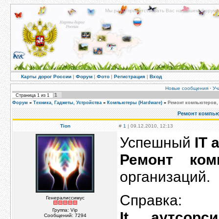
Мы рады приветствовать Вас на нашем форуме!
Карты дорог России
|
Форум
|
Фото
|
Регистрация
|
Вход
Новые сообщения
·
Уч
1
Страница
1
из
1
Форум
»
Техника, Гаджеты, Устройства
»
Компьютеры (Hardware)
»
Ремонт компьютеров,
Ремонт компью
Tion
#
1
| 09.12.2010, 12:13
Успешный
IT 
Ремонт ком
организаций.
Справка:
Генералиссимус
Группа: Vip
It аутсорси
Сообщений:
7294