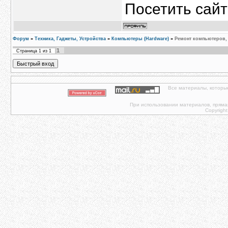
Посетить сайт
Форум
»
Техника, Гаджеты, Устройства
»
Компьютеры (Hardware)
»
Ремонт компьютеров,
1
Страница
1
из
1
Все материалы, которы
При использовании материалов, прямая 
Copyright