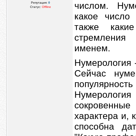
числом. Нум
Репутация:
0
Статус:
Offline
какое число 
также каки
стремления
именем.
Нумерология -
Сейчас нуме
популярность
Нумерологи
сокровенные
характера и, 
способна да