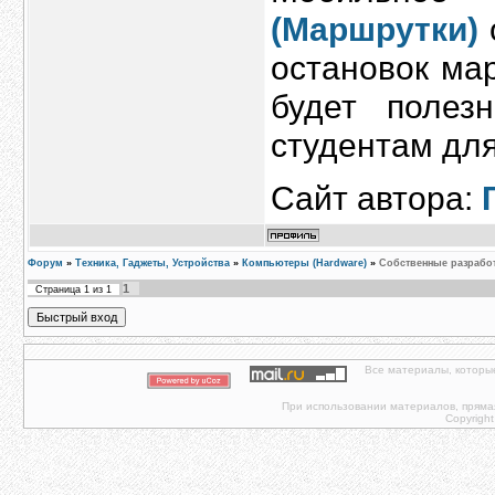
(Маршрутки)
остановок ма
будет полез
студентам для
Сайт автора:
Форум
»
Техника, Гаджеты, Устройства
»
Компьютеры (Hardware)
»
Собственные разрабо
1
Страница
1
из
1
Все материалы, которы
При использовании материалов, прямая 
Copyright