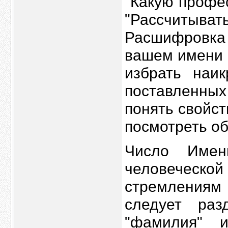
"Какую профес
"Рассчитыват
Расшифровка
вашем имени 
избрать наи
поставленны
понять свойс
посмотреть об
Число Имен
человечес
стремлениям
следует раз
"фамилия" 