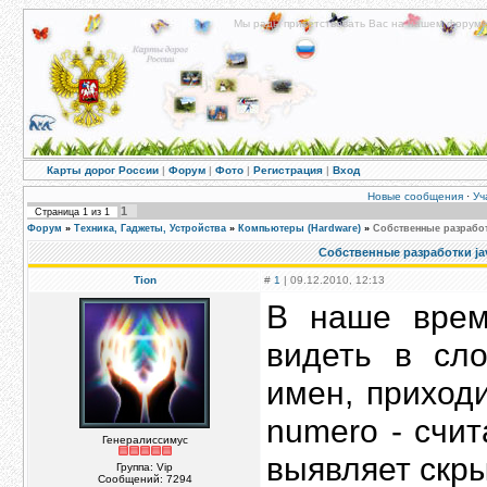
Мы рады приветствовать Вас на нашем форуме!
Карты дорог России
|
Форум
|
Фото
|
Регистрация
|
Вход
Новые сообщения
·
Уч
1
Страница
1
из
1
Форум
»
Техника, Гаджеты, Устройства
»
Компьютеры (Hardware)
»
Собственные разрабо
Собственные разработки j
Tion
#
1
| 09.12.2010, 12:13
В наше врем
видеть в сл
имен, приход
numero - счит
Генералиссимус
выявляет скры
Группа: Vip
Сообщений:
7294