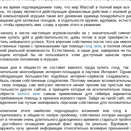
о же время подтверждением тому, что мир Warcraft в полной мере вс
нь, по праву являются действующие финансовые действия с игровой д
й компьютерной игрушке такая вот денежная единица понадобиться д
ащение для затяжных походов, в отдельности оружия, вдобавок, естест
о, чтобы прикупить имя, славу а кроме этого и уважение.
началу в числе настоящих игроков-онлайн не с значительной симпат
нее купить gold в действительности, дабы потом в игре приобрести
тичь небывалого успеха. Хотя впрочем собственно после того как имел
бственных героев с прокачанными при помощи
голд wow
, в полном объе
ной реальной возможности. Естественно, в наши дни, наверняка не по
инципе который бы не пользовался этим доступным шансом прео
сональное положение в игрушке.
наши дни в общем-то не составит важного труда купить голд, так 
чительное многообразие интернет-площадок в паутине Интернет. Однак
еобладающее большинство подобных интернет-сервисов создавались
быль своим собственным создателям. Поэтому никаких вспомогательных
 свою очередь сам веб-узел является ничем прочим как простым маг
тельности других сайтов, в принципе которые не исключительно лиш
иобрести
золото wow
самым приемлемым для геймера вариантом
требованную помощь в прокачке игрового героя. Зайдя на такой сайт, 
еделенно как лучше экипировать персонаж собственно для положительн
конечном итоге наиболее подходящего вложения вов голд в пе
трализовать в общем-то любую проблему, собственно которая находит
ет в течение очень длительного драгоценного времени стараться пройти о
з достойного оснащения данный факт вряд ли реально. Вдобавок н
аружить кучу ценной информации относительно всемирно признанной к