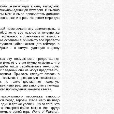
е больше переходит в нашу заурядную
енежной единицей wow gold. В именно
абы можно было приобретать должное
венно, как и в реалистичном мире для
ией повстречали эту возможность, а
 абсолютно все нужное и конечно же
и возможность сравнивать успешность
ме осознали в общем-то все прелести
лучится найти настоящего геймера, в
бразить в самую удачную сторону
как эту возможность предоставляет
о вместе с этим нужно отметить, что
 дабы лишь зарабатывать некоторую
 сведений они не могут представить,
азином. При этом следует сказать о
ь оказывают прекрасную возможность
, но также доставляют полезную
объективно реально заполучить помощь
ого прохождения каждого квеста.
рсонального персонажа запросто
ся перед героем. Из-за чего не надо
дин и тот же уровень, из-за того, что
а интернет-сайте можно без труда
омпьютерной игры World of Warcraft,