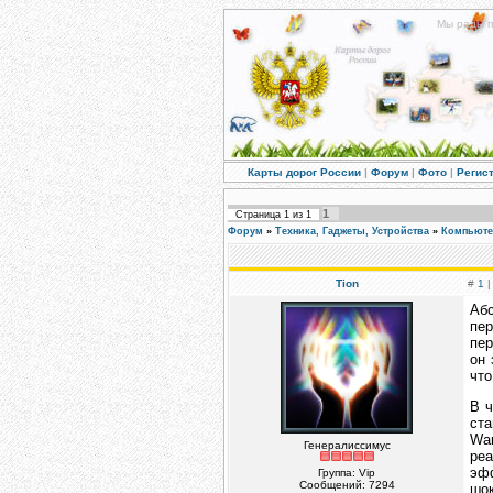
Мы рады п
Карты дорог России
|
Форум
|
Фото
|
Регис
1
Страница
1
из
1
Форум
»
Техника, Гаджеты, Устройства
»
Компьюте
Tion
#
1
|
Абс
пер
пер
он 
что
В ч
ста
War
Генералиссимус
реа
эфф
Группа: Vip
Сообщений:
7294
шок