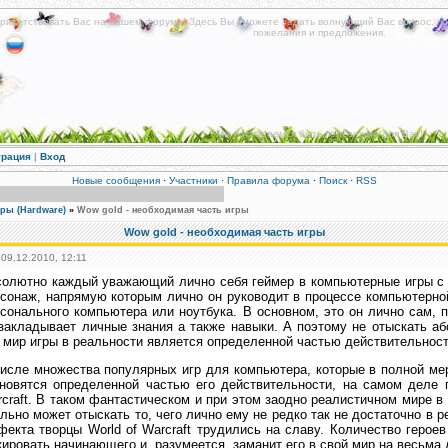
риветствовать Вас на нашем форуме! Здесь Вы сможете задать волнующий Вас вопрос, по
пожелания и предложения.
Мы постараемся быть полезными для Вас!
трация
|
Вход
Новые сообщения
·
Участники
·
Правила форума
·
Поиск
·
RSS
ры (Hardware)
»
Wow gold - необходимая часть игры
Wow gold - необходимая часть игры
 09.12.2010, 12:11
олютно каждый уважающий лично себя геймер в компьютерные игры с о
сонаж, напрямую которым лично он руководит в процессе компьютерной
сонального компьютера или ноутбука. В основном, это он лично сам, 
закладывает личные знания а также навыки. А поэтому не отыскать аб
 мир игры в реальности является определенной частью действительност
исле множества популярных игр для компьютера, которые в полной ме
новятся определенной частью его действительности, на самом деле 
craft. В таком фантастическом и при этом заодно реалистичном мире 
льно может отыскать то, чего лично ему не редко так не достаточно в р
екта творцы World of Warcraft трудились на славу. Количество героев
ировать начинающего и, разумеется, заманит его в свой мир на весьма