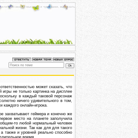
делиться своими мыслями и чувствами, высказать
тветственностью может сказать, что
 игры не только картинка на дисплее
поскольку в каждый таковой персонаж
солютно ничего удивительного в том,
и каждого онлайн-игрока.
ре захватывают геймера и конечно же
первое место на планете заполучила
в общем-то любой нормальный человек
еальной жизни. Так как для для такого
 а также и уровней реально способно
 длительное время.