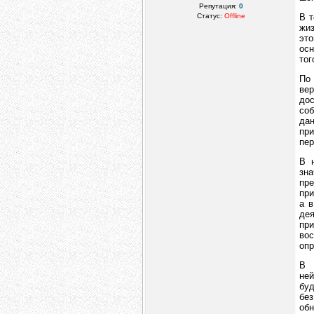
Репутация:
0
Статус:
Offline
В т
жиз
это
осн
тог
По 
вер
дос
со
дан
пр
пер
В 
зна
пр
при
а в
дея
пр
вос
опр
В 
ней
буд
бе
обн