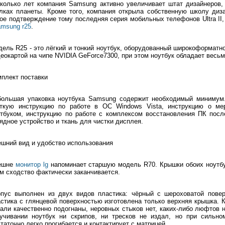
колько лет компания Samsung активно увеличивает штат дизайнеров,
лках планеты. Кроме того, компания открыла собственную школу диза
ое подтверждение тому последняя серия мобильных телефонов Ultra II,
amsung r25
.
ель R25 - это лёгкий и тонкий ноутбук, оборудованный широкоформатн
еокартой на чипе NVIDIA GeForce7300, при этом ноутбук обладает весьм
плект поставки
большая упаковка ноутбука Samsung содержит необходимый минимум. 
аткую инструкцию по работе в ОС Windows Vista, инструкцию о ме
тбуком, инструкцию по работе с комплексом восстановления ПК после
ядное устройство и ткань для чистки дисплея.
шний вид и удобство использования
ешне
монитор lg
напоминает старшую модель R70. Крышки обоих ноутбук
м сходство фактически заканчивается.
рпус выполнен из двух видов пластика: чёрный с шероховатой повер
стика с глянцевой поверхностью изготовлена только верхняя крышка. К
али качественно подогнаны, неровных стыков нет, каких-либо люфтов 
ручивании ноутбук ни скрипов, ни тресков не издал, но при сильн
таточно легко прогибается и контактирует с матрицей.