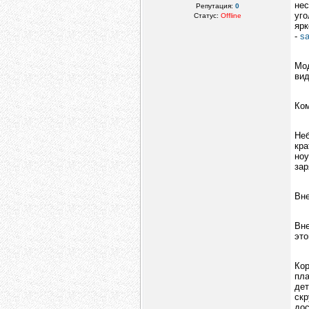
нес
Репутация:
0
уго
Статус:
Offline
ярк
-
s
Мод
вид
Ком
Не
кр
ноу
зар
Вне
Вн
это
Ко
пла
дет
ск
дос