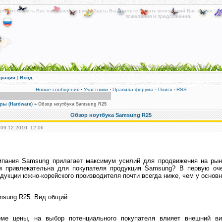
риветствовать Вас на нашем форуме! Здесь Вы сможете задать волнующий Вас вопрос, по
пожелания и предложения.
Мы постараемся быть полезными для Вас!
трация
|
Вход
Новые сообщения
·
Участники
·
Правила форума
·
Поиск
·
RSS
ры (Hardware)
»
Обзор ноутбука Samsung R25
Обзор ноутбука Samsung R25
 09.12.2010, 12:06
мпания Samsung прилагает максимум усилий для продвижения на рыно
м привлекательна для покупателя продукция Samsung? В первую очер
дукции южно-корейского производителя почти всегда ниже, чем у основн
msung R25. Вид общий
оме цены, на выбор потенциального покупателя влияет внешний ви