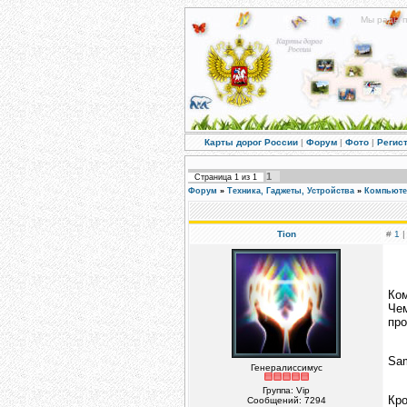
Мы рады п
Карты дорог России
|
Форум
|
Фото
|
Регис
1
Страница
1
из
1
Форум
»
Техника, Гаджеты, Устройства
»
Компьюте
Tion
#
1
|
Ко
Че
про
Sa
Генералиссимус
Группа: Vip
Кр
Сообщений:
7294