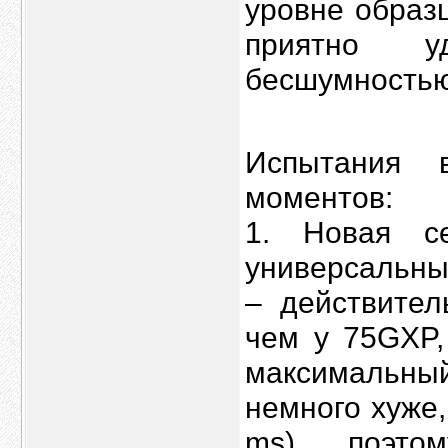
уровне образ
приятно у
бесшумностью
Испытания 
моментов:
1. Новая с
универсальны
– действител
чем у 75GXP,
максимальный
немного хуже,
ms), поэто