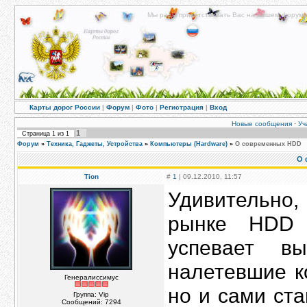
Мы рады приветствовать Вас на нашем форуме!
Карты дорог России
|
Форум
|
Фото
|
Регистрация
|
Вход
Новые сообщения
·
Уч
1
Страница
1
из
1
Форум
»
Техника, Гаджеты, Устройства
»
Компьютеры (Hardware)
»
О современных HDD
О 
Tion
#
1
| 09.12.2010, 11:57
Удивительно,
рынке HDD 
успевает в
налетевшие к
Генералиссимус
но и сами ст
Группа: Vip
Сообщений:
7294