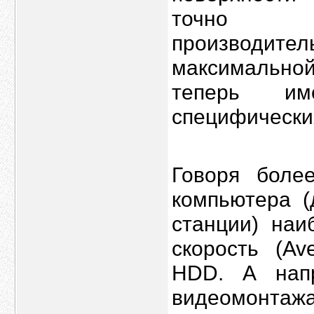
точно ха
производит
максимальной
теперь и
специфически
Говоря более
компьютера (
станции) наи
скорость (Av
HDD. А напр
видеомонта