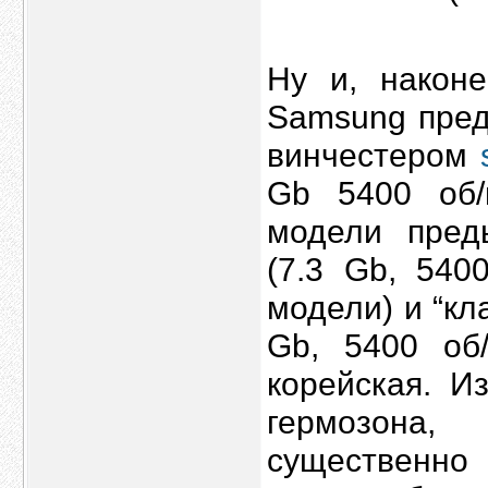
Ну и, наконе
Samsung пред
винчестером
Gb 5400 об/
модели пред
(7.3 Gb, 540
модели) и “кл
Gb, 5400 об/
корейская. И
гермозона
существенно