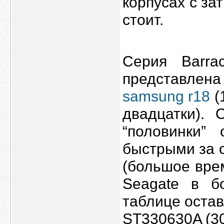
корпусах с за
стоит.
Серия Barra
представлен
samsung r18
(
двадцатки). 
“половинки”
быстрыми за 
(большое вре
Seagate в б
таблице остав
ST330630A (30