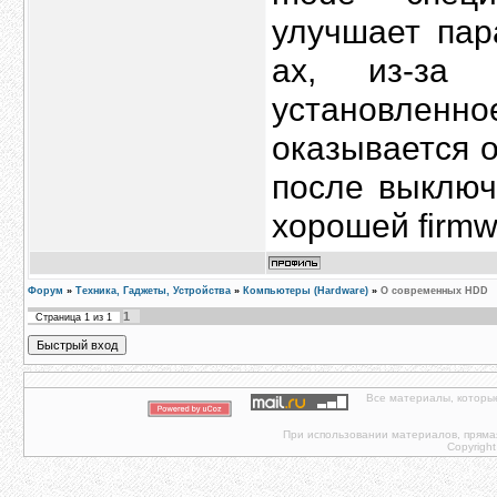
улучшает пар
ах, из-за 
установленн
оказывается о
после выключ
хорошей firm
Форум
»
Техника, Гаджеты, Устройства
»
Компьютеры (Hardware)
»
О современных HDD
1
Страница
1
из
1
Все материалы, которы
При использовании материалов, прямая 
Copyright