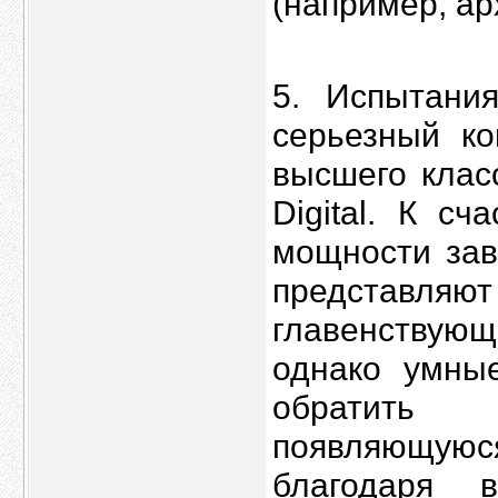
(например, ар
5. Испытани
серьезный к
высшего клас
Digital. К с
мощности зав
представля
главенствующ
однако умны
обратить 
появляющуюс
благодаря в