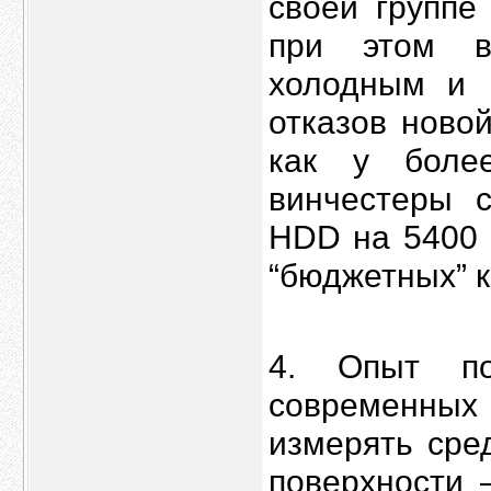
своей группе
при этом в
холодным и 
отказов ново
как у боле
винчестеры с
HDD на 5400 
“бюджетных” 
4. Опыт по
современны
измерять сре
поверхности 