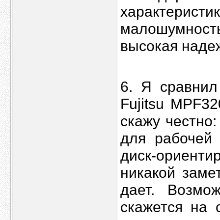
характеристи
малошумнос
высокая наде
6. Я сравнил
Fujitsu MPF3
скажу честно:
для рабочей 
диск-ориенти
никакой заме
дает. Возмо
скажется на 