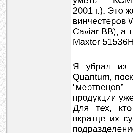
уметь” – “КО
2001 г.). Это 
винчестеров We
Caviar BB), а 
Maxtor 51536
Я убрал из 
Quantum, пос
“мертвецов” 
продукции уж
Для тех, кт
вкратце их с
подразделени