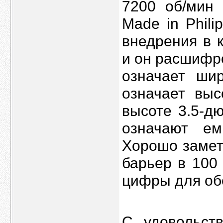
7200 об/мин 
Made in Phili
внедрения в 
и он расшифр
означает ши
означает выс
высоте 3.5-д
означают ем
Хорошо замет
барьер в 100
цифры для об
С удовольст