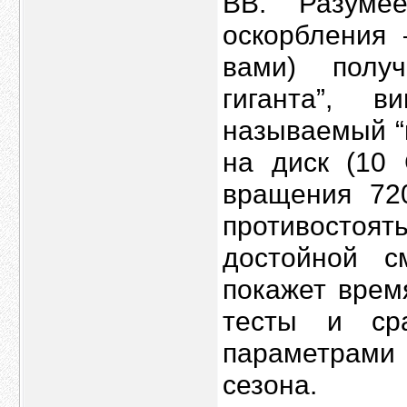
BB. Разуме
оскорбления 
вами) полу
гиганта”, 
называемый “п
на диск (10 
вращения 72
противостоять
достойной с
покажет врем
тесты и ср
параметрами
сезона.