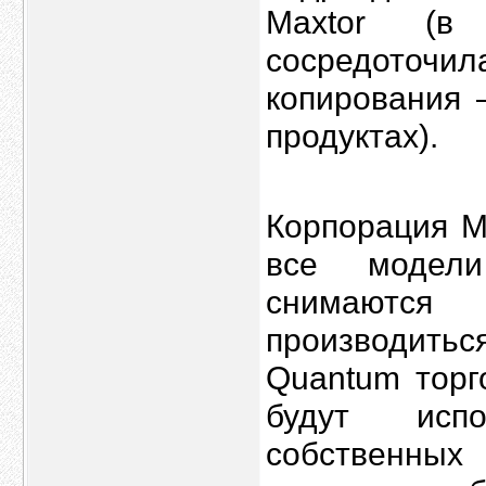
Maxtor (в
сосредоточи
копирования 
продуктах).
Корпорация M
все модел
снимаются
производить
Quantum торго
будут исп
собственны