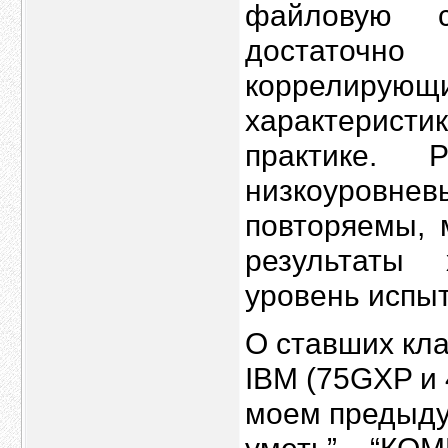
файловую с
достаточно
коррелир
характеристи
практике. 
низкоуровнев
повторяемы, 
результаты
уровень испы
О ставших кл
IBM (75GXP и 
моем предыду