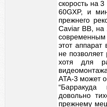
скорость на 3
60GXP, и ми
прежнего рек
Caviar BB, на
современным 
этот аппарат
не позволяет
хотя для р
видеомонтажа
ATA-3 может 
“Барракуда
довольно тих
прежнему меш