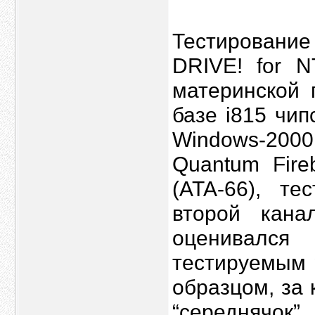
Тестирован
DRIVE! for N
материнской
базе i815 чи
Windows-2000
Quantum Fire
(ATA-66), т
второй кана
оценивался
тестируемым p
образцом, за
“середнячок”