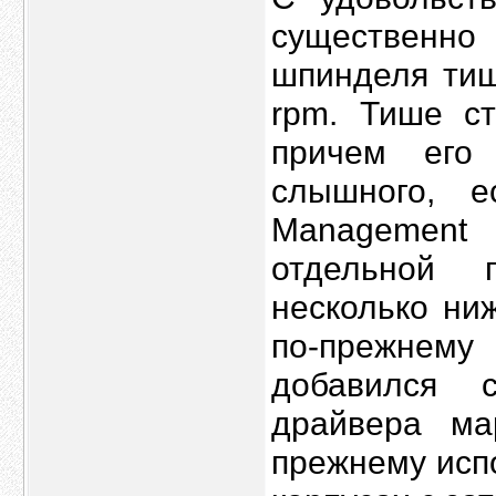
существенно
шпинделя тиш
rpm. Тише ст
причем его
слышного, е
Management 
отдельной 
несколько ни
по-прежнему
добавился 
драйвера ма
прежнему исп