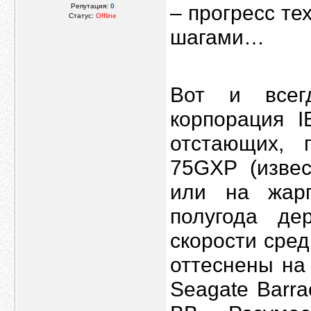
– прогресс т
Репутация:
0
Статус:
Offline
шагами…
Вот и все
корпорация 
отстающих, 
75GXP (извес
или на жарг
полугода де
скорости сре
оттеснены на
Seagate Barra