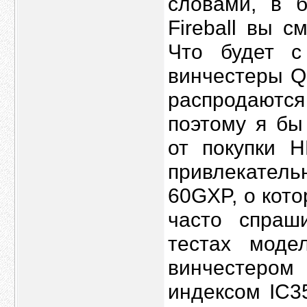
словами, в 
Fireball вы с
Что будет с
винчестеры Q
распродаютс
поэтому я бы
от покупки 
привлекатель
60GXP, о кот
часто спраш
тестах мод
винчестером
индексом IC3