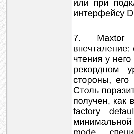
или при под
интерфейсу D
7. Maxtor
впечталение: 
чтения у него
рекордном у
стороны, его
Cтоль порази
получен, как 
factory defa
минимальной 
mode специ