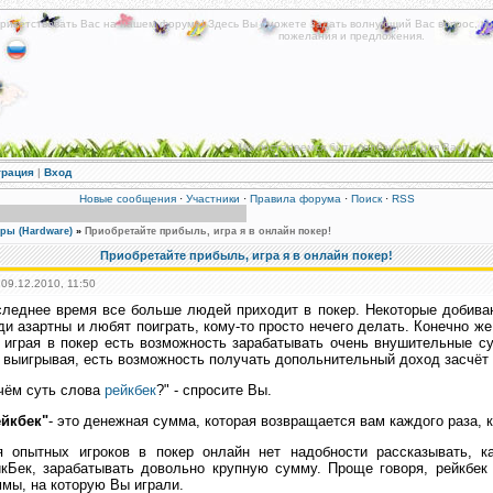
риветствовать Вас на нашем форуме! Здесь Вы сможете задать волнующий Вас вопрос, по
пожелания и предложения.
Мы постараемся быть полезными для Вас!
трация
|
Вход
Новые сообщения
·
Участники
·
Правила форума
·
Поиск
·
RSS
ры (Hardware)
»
Приобретайте прибыль, игра я в онлайн покер!
Приобретайте прибыль, игра я в онлайн покер!
 09.12.2010, 11:50
леднее время все больше людей приходит в покер. Некоторые добиваю
и азартны и любят поиграть, кому-то просто нечего делать. Конечно же 
 играя в покер есть возможность зарабатывать очень внушительные су
 выигрывая, есть возможность получать допольнительный доход засчёт 
чём суть слова
рейкбек
?" - спросите Вы.
ейкбек"
- это денежная сумма, которая возвращается вам каждого раза, к
я опытных игроков в покер онлайн нет надобности рассказывать, к
кБек, зарабатывать довольно крупную сумму. Проще говоря, рейкбек 
мы, на которую Вы играли.