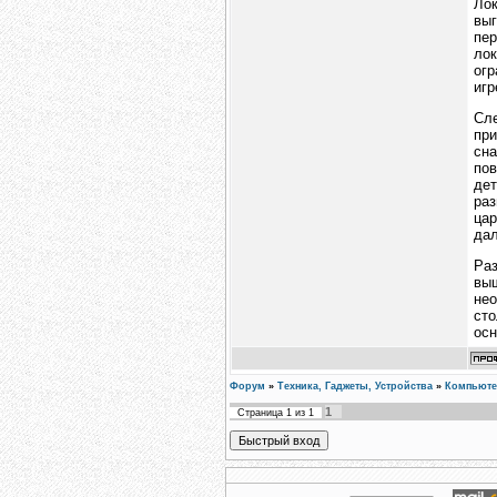
Ло
вы
пер
лок
огр
игр
Сл
при
сн
пов
де
раз
цар
дал
Раз
вы
нео
сто
осн
Форум
»
Техника, Гаджеты, Устройства
»
Компьюте
1
Страница
1
из
1