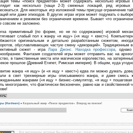
кация темы «поиск предметов» может содержать несколько игровых п
глядит как несколько (чаще 2-3) смежных локаций, ряд игровых
есекаться. Для некоторых игр изложеной темы присуще ограничение та
аций или даже эпизодов. В других играх игрок может подумать о выбор
аничением и режимом без ограничения времени. Бывает что ограничен
е совсем не заложено.
егка примитивный (по форме, но не по содержанию) игровой механ
тягивает слабый пол к жанру «я ищу» («я ищу + квест»). Компьютерн
абжаются оригинальным и детально разработанным сюжетом, иног
оротов, обуславливающих частую смену «декораций». Традиционным в
тективный сюжет - игра
Лара Джонс. Находка профессора
, однако
нообразнее. Фантазия создателей игры может отправить вас на архео
ство, в таинственные места или магическое королевство, на затерянны
екое прошлое (Древний Египет, Римская империя). В общем, куда угодн
витие жанра «я ищу» (и «я ищу + квест») едва ли можно думать дов
шли в свет трехмерные игры описываемого жанра, и даже смесь 
жиданными жанрами («я ищу + бизнес–симулятор, «я ищу + пошаговая 
ль многогранен, что фактически бесконечен, равно как и свойственной 
ове!
ры (Hardware)
»
Казуальный жанр «Поиск предметов». Вперед на поиски!
Все материалы, которые Вы найдете у нас, представлены исключительно в о