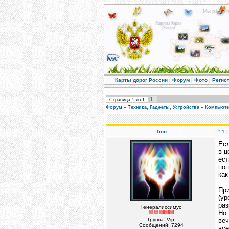
Мы рады п
Карты дорог России
|
Форум
|
Фото
|
Регис
1
Страница
1
из
1
Форум
»
Техника, Гаджеты, Устройства
»
Компьюте
Tion
#
1
|
Есл
в ц
ест
поп
как
При
(у
раз
Генералиссимус
Но 
Группа: Vip
веч
Сообщений:
7294
вс