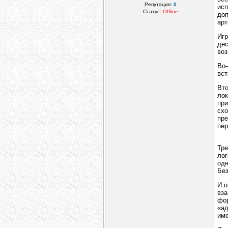
Репутация:
0
исп
Статус:
Offline
до
арт
Игр
де
воз
Во
вст
Вто
лок
пр
схо
пр
пе
Тре
лог
одн
Без
И п
вз
фо
«ад
име