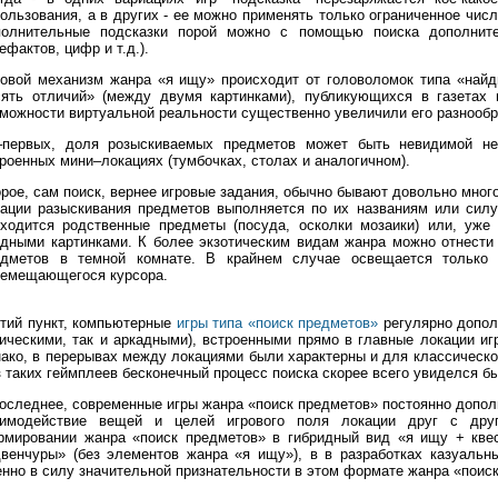
ользования, а в других - ее можно применять только ограниченное числ
полнительные подсказки порой можно с помощью поиска дополнит
ефактов, цифр и т.д.).
овой механизм жанра «я ищу» происходит от головоломок типа «найд
сять отличий» (между двумя картинками), публикующихся в газетах 
можности виртуальной реальности существенно увеличили его разнообр
–первых, доля розыскиваемых предметов может быть невидимой не
роенных мини–локациях (тумбочках, столах и аналогичном).
рое, сам поиск, вернее игровые задания, обычно бывают довольно много
ации разыскивания предметов выполняется по их названиям или силуэ
иходится родственные предметы (посуда, осколки мозаики) или, уже
дными картинками. К более экзотическим видам жанра можно отнести 
едметов в темной комнате. В крайнем случае освещается только 
ремещающегося курсора.
тий пункт, компьютерные
игры типа «поиск предметов»
регулярно допол
ическими, так и аркадными), встроенными прямо в главные локации и
ако, в перерывах между локациями были характерны и для классическо
 таких геймплеев бесконечный процесс поиска скорее всего увиделся 
оследнее, современные игры жанра «поиск предметов» постоянно допо
аимодействие вещей и целей игрового поля локации друг с друг
рмировании жанра «поиск предметов» в гибридный вид «я ищу + квес
венчуры» (без элементов жанра «я ищу»), в в разработках казуальны
нно в силу значительной признательности в этом формате жанра «поис