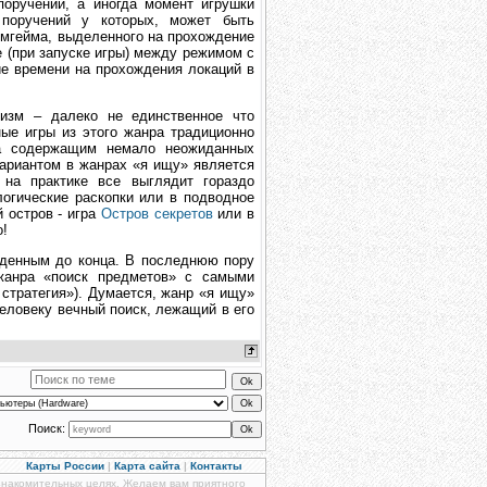
оручений, а иногда момент игрушки
 поручений у которых, может быть
ймгейма, выделенного на прохождение
е (при запуске игры) между режимом с
ие времени на прохождения локаций в
изм – далеко не единственное что
ые игры из этого жанра традиционно
да содержащим немало неожиданных
ариантом в жанрах «я ищу» является
 на практике все выглядит гораздо
логические раскопки или в подводное
й остров - игра
Остров секретов
или в
о!
еденным до конца. В последнюю пору
жанра «поиск предметов» с самыми
стратегия»). Думается, жанр «я ищу»
человеку вечный поиск, лежащий в его
Поиск:
Карты России
|
Карта сайта
|
Контакты
знакомительных целях. Желаем вам приятного