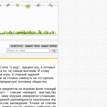
делиться своими мыслями и чувствами, высказать
иле "я ищу", процент игр, в которых
ва ли, не самым высоким. И этому
е игры, а главный задачей
к не сложно смекнуть не что прочее,
спрекрасную половину общества.
ия предметов на игровом фоне локаций
ост - совсем наоборот, мастерство
к нему игрушки невероятно сложными.
данной разновидности казуальных игр
ессом нахождения. Точнее не совсем
ое время после любого действия ее