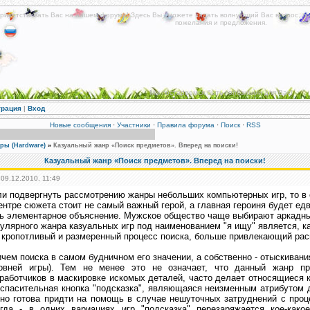
риветствовать Вас на нашем форуме! Здесь Вы сможете задать волнующий Вас вопрос, по
пожелания и предложения.
Мы постараемся быть полезными для Вас!
трация
|
Вход
Новые сообщения
·
Участники
·
Правила форума
·
Поиск
·
RSS
ры (Hardware)
»
Казуальный жанр «Поиск предметов». Вперед на поиски!
Казуальный жанр «Поиск предметов». Вперед на поиски!
 09.12.2010, 11:49
и подвергнуть рассмотрению жанры небольших компьютерных игр, то в ст
ентре сюжета стоит не самый важный герой, а главная героиня будет ед
ь элементарное объяснение. Мужское общество чаще выбирают аркадны
улярного жанра казуальных игр под наименованием "я ищу" является, ка
 кропотливый и размеренный процесс поиска, больше привлекающий ра
чем поиска в самом будничном его значении, а собственно - отыскиван
ровней игры). Тем не менее это не означает, что данный жанр пр
работчиков в маскировке искомых деталей, часто делает относящиеся 
спасительная кнопка "подсказка", являющаяся неизменным атрибутом 
но готова придти на помощь в случае нешуточных затруднений с проц
егда - в одних вариациях игр "подсказка" перезаряжается кое-как