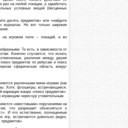
о раз на любой локации, а заработать
ельных условных вещей (бесценных
ите десять предметов» или «найдите
и журналах. Но вот только широкие
азие.
 на игровом поле – локаций, а во
образными. То есть, в зависимости от
там. Конечно случается, что искать
 отмеченные, различия между двумя
поиск предметов по ребусам и поиск
малая сферическая область вокруг
няются различными мини–играми (как
гры. Хотя, флэшигры, встречающиеся,
й вариации жанра «поиск предметов».
бы играющим чересчур утомительным.
лняются «квестовыми» поручениями на
ом, что разрешает объясняться о
т». И что естественно, полноценные
х игр, встречаются довольно редко,
к предметов».