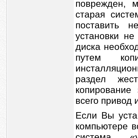
поврежден, м
старая систе
поставить н
установки не
диска необхо
путем ко
инсталляцио
раздел жес
копирование 
всего привод 
Если Вы уста
компьютере в
система «у