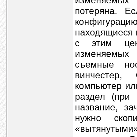
изменяемых
потеряна. Е
конфигураци
находящиеся 
с этим це
изменяемых 
съемные нос
винчестер,
компьютер ил
раздел (при 
название, з
нужно скоп
«вытянутыми»