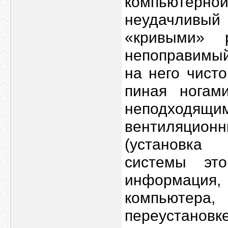
компьютер
неудачливы
«кривыми» 
непоправимый
на него чист
пиная ногам
неподходящ
вентиляционн
(установка 
системы это
информация,
компьютера
переустановке