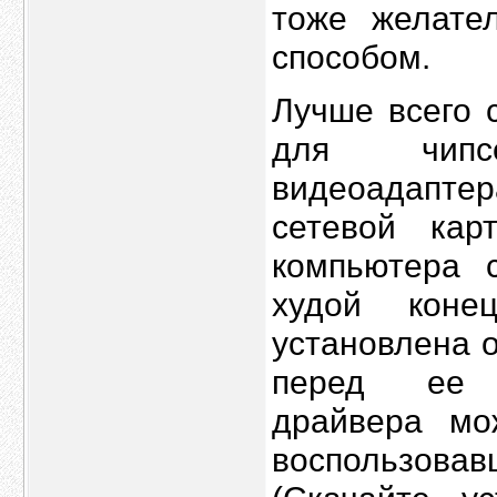
тоже желате
способом.
Лучше всего 
для чипс
видеоадапте
сетевой кар
компьютера 
худой коне
установлена 
перед ее п
драйвера мо
воспользовав