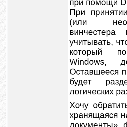
при помощи Dr
При приняти
(или необ
винчестера
учитывать, ч
который по
Windows, д
Оставшееся п
будет разд
логических ра
Хочу обратит
хранящаяся н
документы», ф