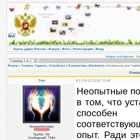
Мы рады приветствовать Вас на нашем форуме!
Карты дорог России
|
Форум
|
Фото
|
Регистрация
|
Вход
Новые сообщения
·
Уч
1
Страница
1
из
1
Форум
»
Техника, Гаджеты, Устройства
»
Компьютеры (Hardware)
»
Компьютер для "чайн
Компь
Tion
#
1
| 09.12.2010, 11:48
Неопытные по
в том, что ус
способен 
соответствую
Генералиссимус
опыт. Ради э
Группа: Vip
Сообщений:
7294