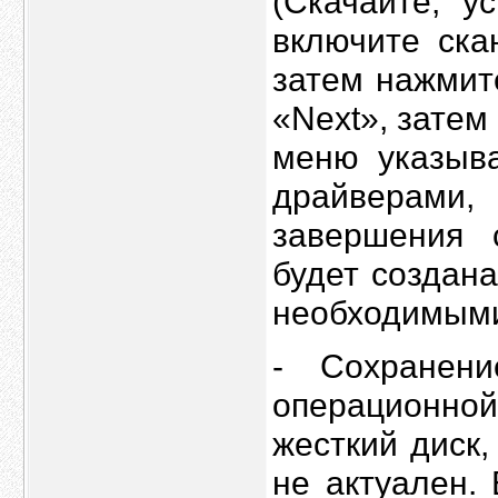
(Скачайте, у
включите ска
затем нажмит
«Next», зате
меню указыва
драйверами
завершения 
будет создан
необходимыми
- Сохранен
операционно
жесткий диск
не актуален.