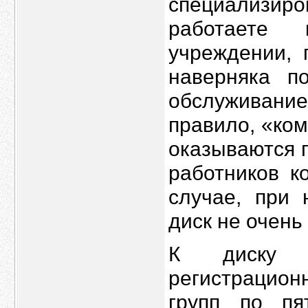
специализи
работаете
учреждении, 
наверняка п
обслуживан
правило, «ко
оказываются 
работников к
случае, при 
диск не очень
К диску д
регистрацион
групп по пя