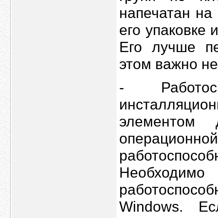
напечатан на
его упаковке 
Его лучше пе
этом важно не
- Работос
инсталляцио
элементом д
операцио
работоспос
Необходи
работоспосо
Windows. Е