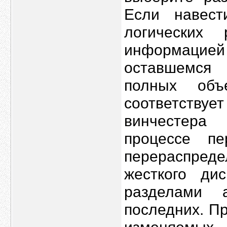
Если навес
логических
информаци
оставшемся 
полных объ
соответств
винчестера
процессе пе
перераспре
жесткого ди
разделами 
последних. П