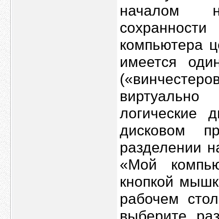
началом н
сохранности
компьютера ц
имеется оди
(«винчесте
виртуально
логические д
дисковом п
разделении н
«Мой компь
кнопкой мышк
рабочем сто
выберите ра