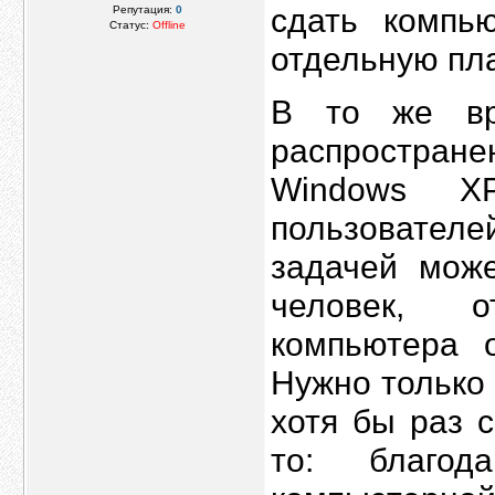
сдать компь
Репутация:
0
Статус:
Offline
отдельную пла
В то же вр
распростра
Windows X
пользователе
задачей може
человек, 
компьютера 
Нужно только 
хотя бы раз 
то: благод