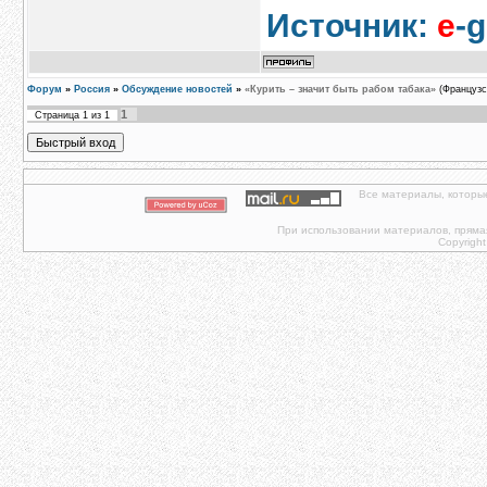
Источник:
e
-g
Форум
»
Россия
»
Обсуждение новостей
»
«Курить – значит быть рабом табака»
(Французс
1
Страница
1
из
1
Все материалы, которы
При использовании материалов, прямая 
Copyright