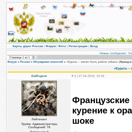
Мы рады приветствовать Вас на нашем форуме!
Карты дорог России
|
Форум
|
Фото
|
Регистрация
|
Вход
Новые сообщения
·
Уч
1
Страница
1
из
1
Форум
»
Россия
»
Обсуждение новостей
»
«Курить – значит быть рабом табака»
(Французс
«Курить – 
GalEvgene
#
1
| 27.04.2010, 10:19
Французские
курение к ор
шоке
Лейтенант
Группа: Администраторы
Сообщений:
76
Репутация:
0