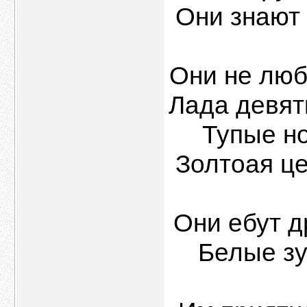
Они знают 
Они не люб
Лада девятк
Тупые н
Золтоая це
Они ебут др
Белые зу