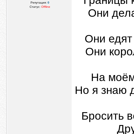
Границы 
Репутация:
0
Статус:
Offline
Они дела
Они едят 
Они коро
На моём
Но я знаю 
Бросить в
Дру