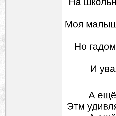
На школьн
Моя малыша
Но гадом 
И ува
А ещё
Этм удивля