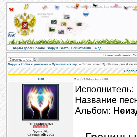
Мы рады приветствовать Вас на нашем форуме!
Карты дорог России
|
Форум
|
Фото
|
Регистрация
|
Вход
Новые сообщения
·
Уч
1
Страница
1
из
1
Форум
»
Хобби и увлечения
»
Музыка/поиск mp3
»
Слова песни СД - Жёлтый снег
(Скачат
Слова п
Tion
#
1
| 05.03.2011, 02:50
Исполнитель:
Название пес
Альбом:
Неиз
Генералиссимус
Группа: Vip
Сообщений:
7294