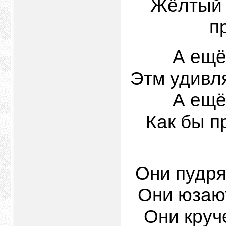
Жёлтый с
п
А ещё
Этм удивля
А ещё
Как бы п
Они пудрят
Они юзают
Они круче