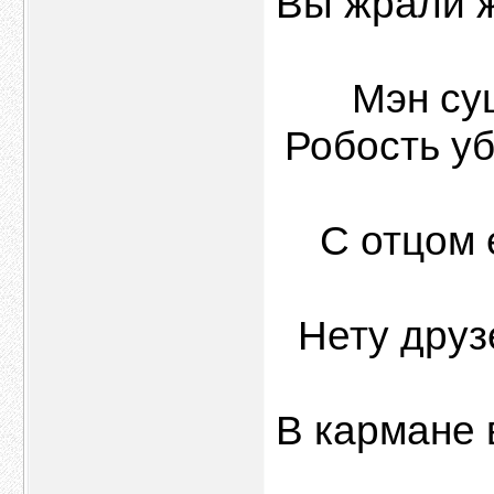
Вы жрали ж
Мэн су
Робость уб
С отцом 
Нету друз
В кармане 