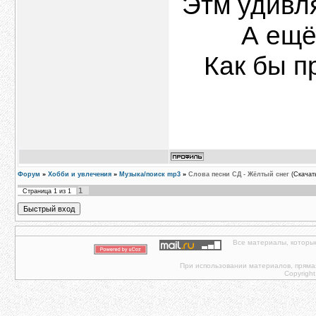
Этм удивля
А ещё
Как бы п
Форум
»
Хобби и увлечения
»
Музыка/поиск mp3
»
Слова песни СД - Жёлтый снег
(Скачат
1
Страница
1
из
1
Все материалы, которы
При использовании материалов, прямая 
Copyright