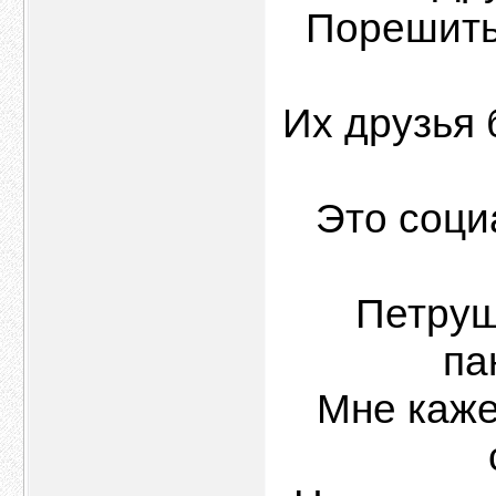
Порешить 
Их друзья
Это соци
Петруш
па
Мне каже