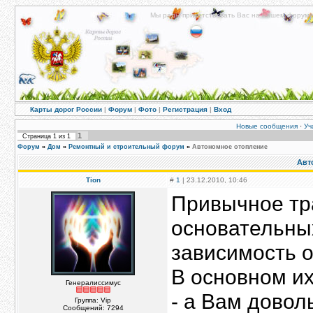
Мы рады приветствовать Вас на нашем форуме!
Карты дорог России
|
Форум
|
Фото
|
Регистрация
|
Вход
Новые сообщения
·
Уч
1
Страница
1
из
1
Форум
»
Дом
»
Ремонтный и строительный форум
»
Автономное отопление
Авт
Tion
#
1
| 23.12.2010, 10:46
Привычное тр
основательных
зависимость о
В основном их
Генералиссимус
- а Вам довол
Группа: Vip
Сообщений:
7294