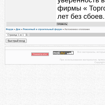
фирмы « Торг
лет без сбоев.
Форум
»
Дом
»
Ремонтный и строительный форум
»
Автономное отопление
1
Страница
1
из
1
Все материалы, которы
При использовании материалов, прямая 
Copyright