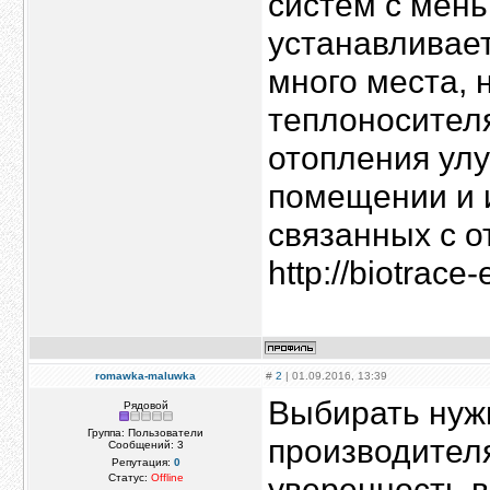
систем с мен
устанавливает
много места, 
теплоносител
отопления ул
помещении и и
связанных с о
http://biotrac
romawka-maluwka
#
2
| 01.09.2016, 13:39
Выбирать нужн
Рядовой
Группа: Пользователи
производител
Сообщений:
3
Репутация:
0
уверенность в
Статус:
Offline