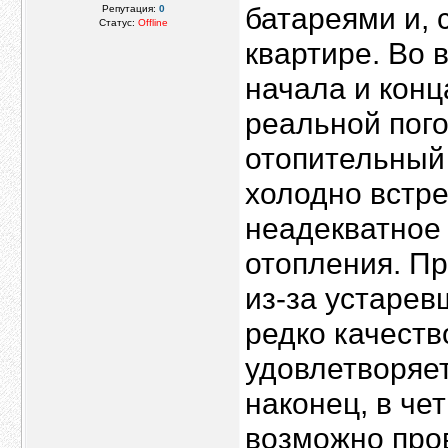
батареями и, 
Репутация:
0
Статус:
Offline
квартире. Во 
начала и конц
реальной пого
отопительный 
холодно встре
неадекватное
отопления. П
из-за устаре
редко качеств
удовлетворяе
наконец, в чет
возможно про